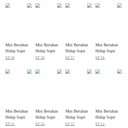
Misi Bertahan
Misi Bertahan
Misi Bertahan
Misi Bertahan
Hidup Sopir
Hidup Sopir
Hidup Sopir
Hidup Sopir
Kiamat
Kiamat
Kiamat
Kiamat
EP
59
EP
58
EP
57
EP
56
Misi Bertahan
Misi Bertahan
Misi Bertahan
Misi Bertahan
Hidup Sopir
Hidup Sopir
Hidup Sopir
Hidup Sopir
Kiamat
Kiamat
Kiamat
Kiamat
EP
55
EP
54
EP
53
EP
52