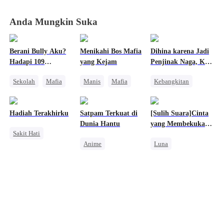
Anda Mungkin Suka
Berani Bully Aku?
Menikahi Bos Mafia
Dihina karena Jadi
Hadapi 109
yang Kejam
Penjinak Naga, Kini
Kakakku!
Semua Menyesal
Sekolah
Mafia
Manis
Mafia
Kebangkitan
Keluarga
Pembalasan
Naga
Menghukum Mantan Jahat
Pembalasan
Hadiah Terakhirku
Satpam Terkuat di
[Sulih Suara]Cinta
Pasangan Kuat
Dunia Hantu
yang Membekukan
Sakit Hati
Nyawaku
Anime
Luna
Penyesalan
Kebangkitan
Penyesalan
Alpha
Orang Biasa
Sakit Hati
Pewaris Asli dan Palsu
Pembalasan
Penuh Intrik
Manusia Serigala