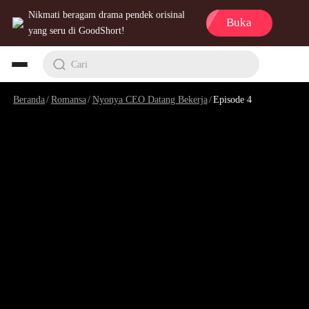
Nikmati beragam drama pendek orisinal
Buka
yang seru di GoodShort!
Cari
Beranda
/
Romansa
/
Nyonya CEO Datang Bekerja
/
Episode 4