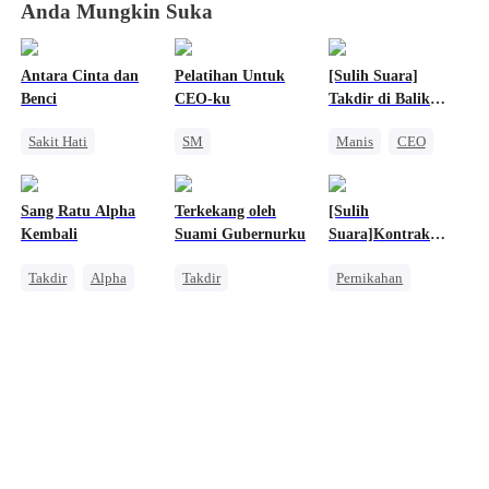
Anda Mungkin Suka
Antara Cinta dan
Pelatihan Untuk
[Sulih Suara]
Benci
CEO-ku
Takdir di Balik
Sandiwara
Sakit Hati
SM
Manis
CEO
Keluarga
Romansa Kantor
Nikah Kilat
Pewaris Wanita
CEO
Cinta Setelah Menikah
Sang Ratu Alpha
Terkekang oleh
[Sulih
Pewaris Asli dan Palsu
Kembali
Suami Gubernurku
Suara]Kontrak
Cinta Segitiga
dengan Raja Mafia
Takdir
Alpha
Takdir
Pernikahan
Luna
Romansa Kantor
Mafia
Pasangan Kuat
Bangsawan
Pewaris Wanita
Teman Masa Kecil
Cinta Satu Malam
Nikah Kilat
Saling Kejar