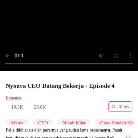
Nyonya CEO Datang Bekerja - Episode 4
Romansa
20.6K
19.3K
20.6K
Manis
CEO
Nikah Kilat
Cinta Setelah Men
Felia dikhianati oleh pacarnya yang sudah lama bersamanya. Patah
hati, dia mabuk dan secara tidak sengaja masuk ke kamar Rafa.