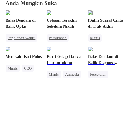
Anda Mungkin Suka
Balas Dendam di
Cobaan Terakhir
[Sulih Suara] Cinta
Balik Oplas
Sebelum Nikah
di Titik Akhir
Perjalanan Waktu
Pernikahan
Manis
CEO
Manis
Pernikahan
Cinta Setelah Menikah
Disayangi Semua
CEO
Menikahi Istri Polos
Putri Gelap Hanya
Balas Dendam di
Perselingkuhan
Nikah Kilat
Liar untukmu
Balik Diagnosa
Manis
CEO
Harem
Cinta Setelah Menikah
Keliru
Manis
Amnesia
Perceraian
Nikah Kilat
Mengejar Istri
Manis
CEO
Amnesia
CEO
Pembalasan
Pewaris Wanita
Nikah Kontrak