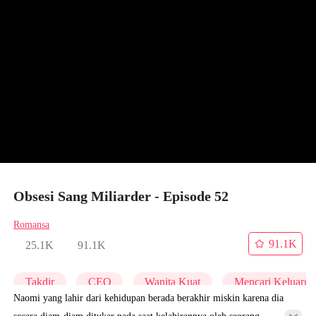
Obsesi Sang Miliarder - Episode 52
Romansa
91.1K
25.1K
91.1K
Takdir
CEO
Wanita Kuat
Mencari Keluarga
Naomi yang lahir dari kehidupan berada berakhir miskin karena dia
secara diam-diam ditukar pada saat kelahirannya oleh seorang