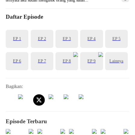
Daftar Episode
EP 1
EP 2
EP 3
EP 4
EP 5
EP 6
EP 7
EP 8
EP 9
Lainnya
Bagikan:
Episode Terbaru