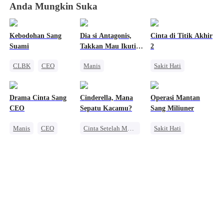
Anda Mungkin Suka
Kebodohan Sang
Dia si Antagonis,
Cinta di Titik Akhir
Suami
Takkan Mau Ikuti
2
Plot
CLBK
CEO
Manis
Sakit Hati
Anak Lucu
Perjalanan Waktu
CLBK
Dibantu Bayi Lucu
CEO
Anak Lucu
Drama Cinta Sang
Cinderella, Mana
Operasi Mantan
Kehamilan
Mengejar Istri
Atlet
CEO
Sepatu Kacamu?
Sang Miliuner
Anime
Dibantu Bayi Lucu
Manis
CEO
Cinta Setelah Menikah
Sakit Hati
Benci Jadi Cinta
CEO
Manis
CLBK
Pernikahan
Pengacara
Nikah Kilat
Salah Paham
Mengejar Istri