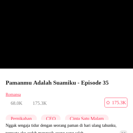
Pamanmu Adalah Suamiku - Episode 35
Romansa
175.3K
68.0K
175.3K
Pernikahan
CEO
Cinta Satu Malam
Nggak sengaja tidur dengan seorang paman di hari ulang tahunku,
ternyata aku sudah mengusik orang yang salah...