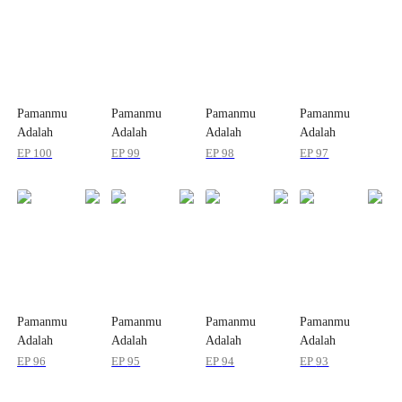
Pamanmu
Pamanmu
Pamanmu
Pamanmu
Adalah
Adalah
Adalah
Adalah
Suamiku
Suamiku
Suamiku
Suamiku
EP
100
EP
99
EP
98
EP
97
Pamanmu
Pamanmu
Pamanmu
Pamanmu
Adalah
Adalah
Adalah
Adalah
Suamiku
Suamiku
Suamiku
Suamiku
EP
96
EP
95
EP
94
EP
93