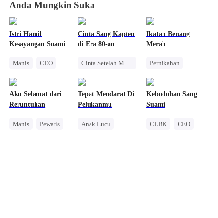
Anda Mungkin Suka
Istri Hamil
Cinta Sang Kapten
Ikatan Benang
Kesayangan Suami
di Era 80-an
Merah
Manis
CEO
Cinta Setelah Menikah
Pernikahan
Cinta Satu Malam
Perjalanan Waktu
Penebusan
Anak Lucu
Pernikahan
Cinderella
CEO
Aku Selamat dari
Tepat Mendarat Di
Kebodohan Sang
Wanita Kuat
Kesalahan Identitas
Reruntuhan
Pelukanmu
Suami
Manis
Pewaris
Anak Lucu
CLBK
CEO
Amnesia
CLBK
Anak Lucu
Wanita Kuat
Dibantu Bayi Lucu
CEO
Kehamilan
Salah Paham