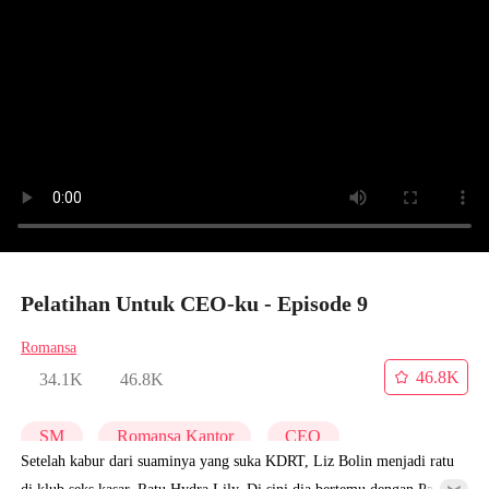
Pelatihan Untuk CEO-ku - Episode 9
Romansa
46.8K
34.1K
46.8K
SM
Romansa Kantor
CEO
Setelah kabur dari suaminya yang suka KDRT, Liz Bolin menjadi ratu
di klub seks kasar, Ratu Hydra Lily. Di sini dia bertemu dengan Pak