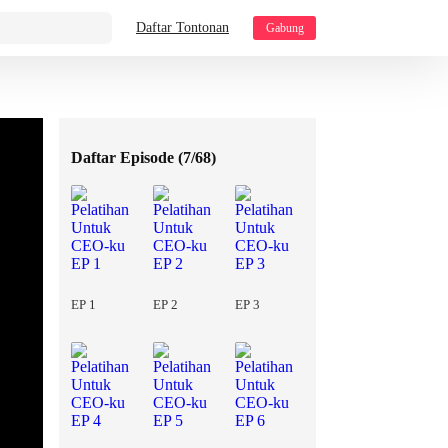
Daftar Tontonan
Gabung
Daftar Episode (
7/68
)
EP 1
EP 2
EP 3