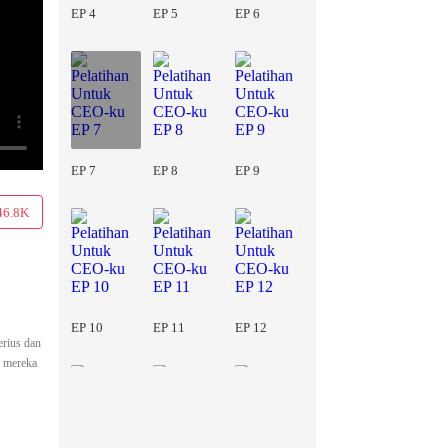
EP 4
EP 5
EP 6
EP 7
EP 8
EP 9
46.8K
EP 10
EP 11
EP 12
erius dan
k mereka