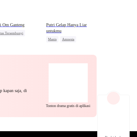
EP 22
EP 23
EP 24
 si Om Ganteng
Putri Gelap Hanya Liar
untukmu
itas Tersembunyi
Manis
Amnesia
s
CEO
Nikah Kilat
Mengejar Istri
CEO
milan
Pewaris Wanita
EP 25
EP 26
EP 27
p kapan saja, di
Tonton drama gratis di aplikasi
EP 28
EP 29
EP 30