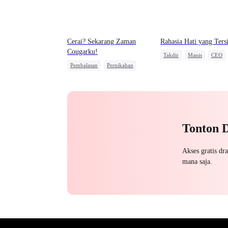
Cerai? Sekarang Zaman
Rahasia Hati yang Ter
Cougarku!
Takdir
Manis
CEO
Pembalasan
Pernikahan
Teman Masa Kecil
Ibu Rumah Tangga
Pengkhianatan
Tonton 
Akses gratis dr
mana saja.