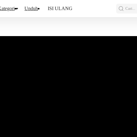
ategori
Unduh
ISI ULANG
Cari...