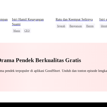
simpan
Istri Hamil Kesayangan
Ratu dan Keempat Selirnya
Istri
Suami
Sejarah
Bangsawan
Harem
Ident
Manis
CEO
Mani
Cinta Satu Malam
Anak Lucu
Keha
Drama Pendek Berkualitas Gratis
ama pendek terpopuler di aplikasi GoodShort. Unduh dan tonton episode lengka