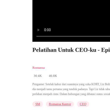
Pelatihan Untuk CEO-ku - Epi
Romansa
36.4K
46.8K
Pengantar:
Setelah kabur dari suaminya yang suka KDRT, Liz Bolin
dia menjadi tamu pertama yang tunduk padanya. Tapi Liz tidak t
perlahan menjadi cinta. Dalam hubungan yang dibatasi status sosia
SM
Romansa Kantor
CEO