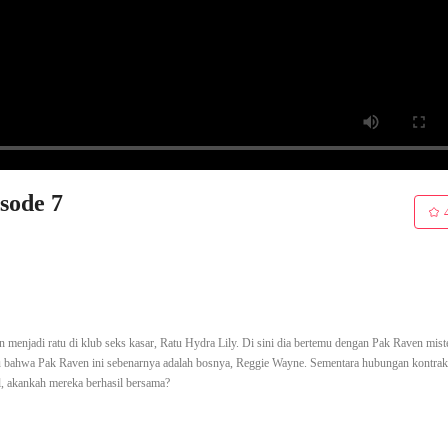
sode 7
 menjadi ratu di klub seks kasar, Ratu Hydra Lily. Di sini dia bertemu dengan Pak Raven mist
ahu bahwa Pak Raven ini sebenarnya adalah bosnya, Reggie Wayne. Sementara hubungan kontra
l, akankah mereka berhasil bersama?