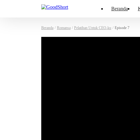
Beranda
K
Beranda
/
Romansa
/
Pelatihan Untuk CEO-ku
/
Episode 7