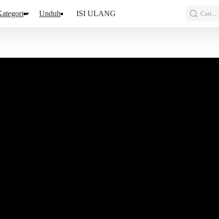
ategori
Unduh
ISI ULANG
Cari...