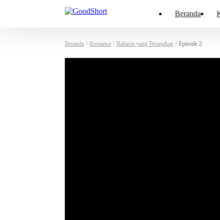
Beranda
K
Beranda
/
Romansa
/
Rahasia yang Terungkap
/
Episode 2