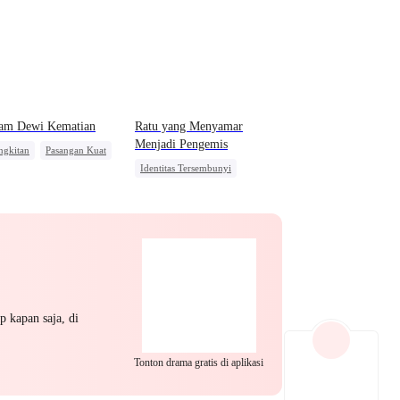
EP 22
EP 23
EP 24
am Dewi Kematian
Ratu yang Menyamar
Menjadi Pengemis
ngkitan
Pasangan Kuat
Identitas Tersembunyi
 Perang Wanita
Pewaris Wanita
EP 25
EP 26
EP 27
Nikah Kontrak
Pengkhianatan
Menghukum Mantan Jahat
p kapan saja, di
EP 28
EP 29
EP 30
Tonton drama gratis di aplikasi