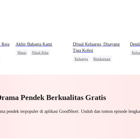
 Raja
Akhir Bahagia Kami
Dijual Keluarga, Disayang
Dend
Tiga Koboi
Manis
Nikah Kilat
Keba
Keluarga
Reinkarnasi
Keluarga
Miliuner
Dewa
ra
Disayangi Semua
Nikah Kontrak
Pembalasan
Manis
Cinta Setelah Menikah
Drama Pendek Berkualitas Gratis
ama pendek terpopuler di aplikasi GoodShort. Unduh dan tonton episode lengka