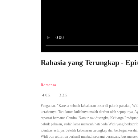
Rahasia yang Terungkap - Epi
Romansa
4.0K
3.2K
Pengantar:
"Karena sebuah kebakaran besar di pabrik pakaian, Wid
kerabatnya. Tapi kuota kuliahnya malah direbut oleh sepupunya, 
reparasi bernama Candra. Namun tak disangka, Keluarga Pradipta 
pabrik pakaian, sudah lama menaruh hati pada Widi yang berkepri
identitas aslinya. Setelah kebenaran terungkap dan berbagai kesa
Widi pun akhirnya berhasil menjadi seorang perancang busana sekali