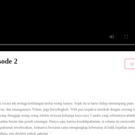
sode 2
i secara tak terduga kehilangan kedua orang tuanya. Sejak itu ia harus hidup menumpang pada
Ayun, dan tunangannya, Yohan, juga berselingkuh. Widi pun terpaksa menikah dengan seorang 
yang dianggap orang-orang miskin ternyata keluarga kaya raya. Candra yang sebenarnya adalah
badian berani dan penuh semangat. Hanya saja, karena kesalahpahaman, ia selama ini menyem
lahpahaman terselesaikan, keduanya bersama-sama mengungkap kebenaran di balik kejadian masa 
gus istri direktur pabrik pakaian. "