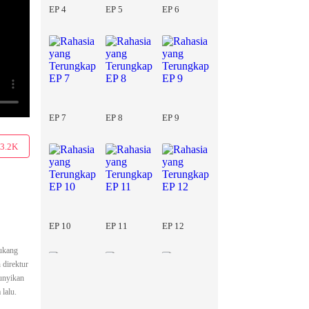
EP 4
EP 5
EP 6
EP 7
EP 8
EP 9
3.2K
EP 10
EP 11
EP 12
tukang
 direktur
bunyikan
lalu.