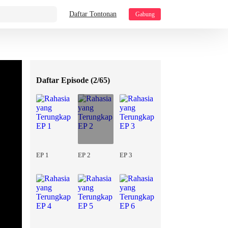
Daftar Tontonan
Gabung
Daftar Episode (
2/65
)
EP 1
EP 2
EP 3