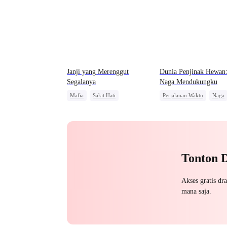
Janji yang Merenggut
Dunia Penjinak Hewan:
Segalanya
Naga Mendukungku
Mafia
Sakit Hati
Perjalanan Waktu
Naga
Pasangan Kuat
Konflik Keluarga dan Nega
Anime
Tonton 
Akses gratis dr
mana saja.