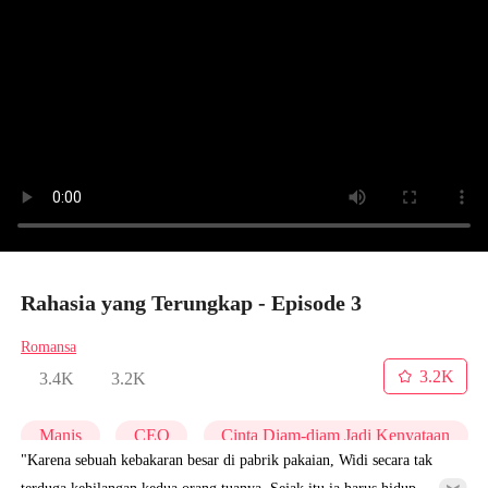
Rahasia yang Terungkap - Episode 3
Romansa
3.2K
3.4K
3.2K
Manis
CEO
Cinta Diam-diam Jadi Kenyataan
"Karena sebuah kebakaran besar di pabrik pakaian, Widi secara tak
terduga kehilangan kedua orang tuanya. Sejak itu ia harus hidup