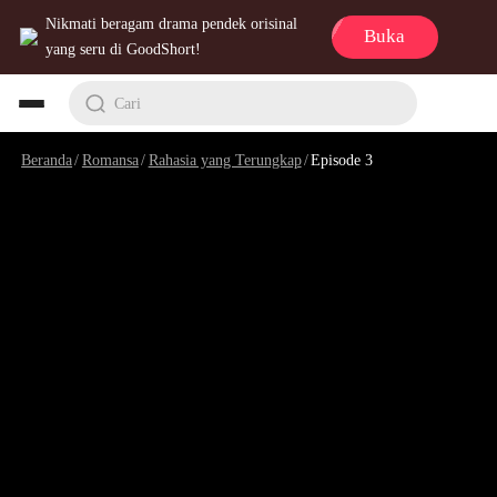
Nikmati beragam drama pendek orisinal
Buka
yang seru di GoodShort!
Cari
Beranda
/
Romansa
/
Rahasia yang Terungkap
/
Episode 3