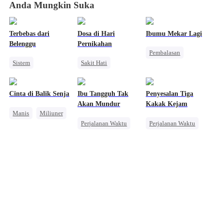
Anda Mungkin Suka
Terbebas dari
Dosa di Hari
Ibumu Mekar Lagi
Belenggu
Pernikahan
Pembalasan
Sistem
Sakit Hati
Keluarga
Wanita Kuat
Pernikahan
Disayangi Semua
Perceraian
Keluarga
Cinta di Balik Senja
Ibu Tangguh Tak
Penyesalan Tiga
Anak Lucu
Akan Mundur
Kakak Kejam
Manis
Miliuner
Pembalasan
Perjalanan Waktu
Perjalanan Waktu
Perbedaan Usia
Kebangkitan
Kebangkitan
Wanita Kuat
Wanita Kuat
Pembalasan
Pengkhianatan
Menghukum Mantan Jahat
Pembalasan