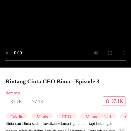
Rintang Cinta CEO Bima - Episode 3
Romansa
37.1K
37.7K
37.1K
Takdir
Manis
CEO
Mengejar Istri
Ci
Sinta dan Bima sudah menikah selama tiga tahun, tapi hubungan
mereka tidak diketahui banyak orang.Malamnya, Sinta adalah istri