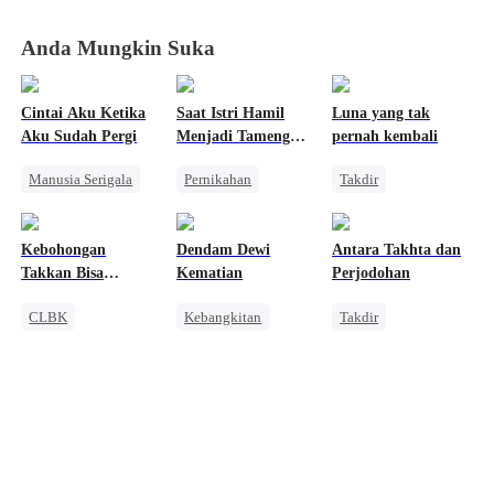
Takdir
Takdir
Takdir
Takdir
Anda Mungkin Suka
Cintai Aku Ketika
Saat Istri Hamil
Luna yang tak
Aku Sudah Pergi
Menjadi Tameng
pernah kembali
Bom, Dia Jadi Gila
Manusia Serigala
Pernikahan
Takdir
Penyesalan
Reinkarnasi
Reinkarnasi
Sakit Hati
Balas Dendam
Pewaris
Kebohongan
Dendam Dewi
Antara Takhta dan
Pengkhianatan
Mafia
Pembalasan
Takkan Bisa
Kematian
Perjodohan
Salah Paham
Pewaris Wanita
Hentikan Cintaku
CLBK
Kebangkitan
Takdir
Pahlawan Kembali
Pewaris Wanita
Pasangan Kuat
Manusia Serigala
Benci
Orang Biasa
Dewa Perang Wanita
Naga
Salah Paham
Wanita Kuat
Saling Kejar
Nikah Kontrak
Pembalasan