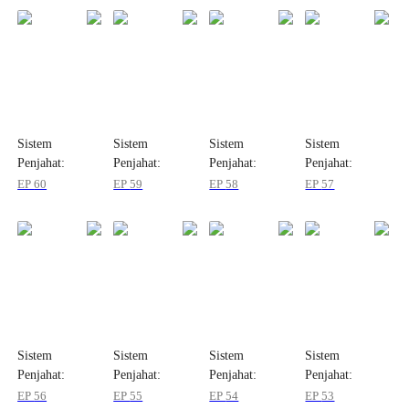
Sistem
Sistem
Sistem
Sistem
Penjahat:
Penjahat:
Penjahat:
Penjahat:
Melawan Garis
Melawan Garis
Melawan Garis
Melawan Garis
EP
60
EP
59
EP
58
EP
57
Takdir
Takdir
Takdir
Takdir
Sistem
Sistem
Sistem
Sistem
Penjahat:
Penjahat:
Penjahat:
Penjahat:
Melawan Garis
Melawan Garis
Melawan Garis
Melawan Garis
EP
56
EP
55
EP
54
EP
53