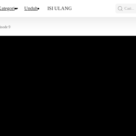
ategori
Unduh
ISI ULANG
Cari...
isode 9