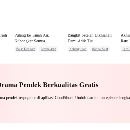
raih
Pulang ke Tanah Air,
Bangkit Setelah Dikhianati
Akhir
Kubongkar Semua
Demi Adik Tiri
Ratu 
Kebohongan Istriku
Balas Dendam
Pembalasan
Kebangkitan
Wanita Kuat
Perni
Dominan
Alpha
Manusia Serigala
Bang
Balas Dendam
Pembalasan
Drama Pendek Berkualitas Gratis
ama pendek terpopuler di aplikasi GoodShort. Unduh dan tonton episode lengka