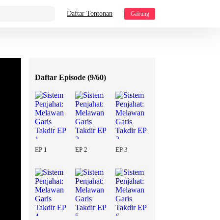
Daftar Tontonan
Gabung
Daftar Episode (
9/60
)
EP 1
EP 2
EP 3