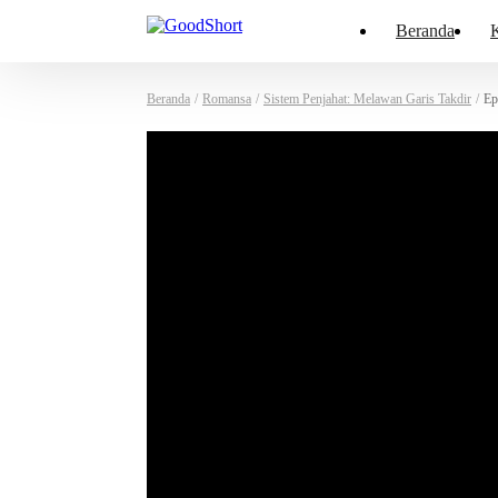
Beranda
K
Beranda
/
Romansa
/
Sistem Penjahat: Melawan Garis Takdir
/
Ep