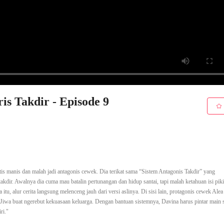
is Takdir - Episode 9
s manis dan malah jadi antagonis cewek. Dia terikat sama “Sistem Antagonis Takdir” yang
dir. Awalnya dia cuma mau batalin pertunangan dan hidup santai, tapi malah ketahuan isi pik
tu, alur cerita langsung melenceng jauh dari versi aslinya. Di sisi lain, protagonis cewek Ale
Jiwa buat ngerebut kekuasaan keluarga. Dengan bantuan sistemnya, Davina harus pintar main st
ri."