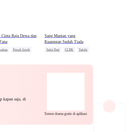
EP 22
EP 23
EP 24
 Cinta Raja Dewa dan
Sang Mantan yang
Fana
Kuanggap Sudah Tiada
kahan
Penuh Intrik
Sakit Hati
CLBK
Takdir
sawan
Penyesalan
Anak Lucu
Salah Paham
Saling Kejar
EP 25
EP 26
EP 27
p kapan saja, di
EP 28
EP 29
EP 30
Tonton drama gratis di aplikasi