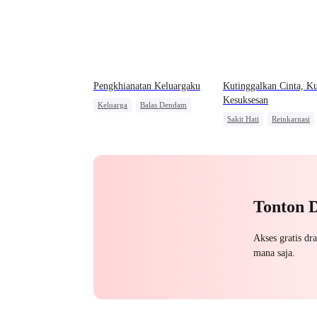
Pengkhianatan Keluargaku
Kutinggalkan Cinta, Ku
Kesuksesan
Keluarga
Balas Dendam
Sakit Hati
Reinkarnasi
Manusia Serigala
Benci
Balas Dendam
CEO
Salah Paham
Penyesalan
Cinta dan Benci
Tonton 
Akses gratis dr
mana saja.