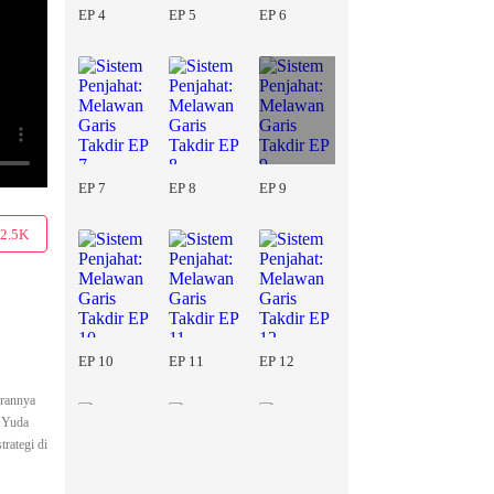
EP 4
EP 5
EP 6
EP 7
EP 8
EP 9
2.5K
EP 10
EP 11
EP 12
irannya
a Yuda
rategi di