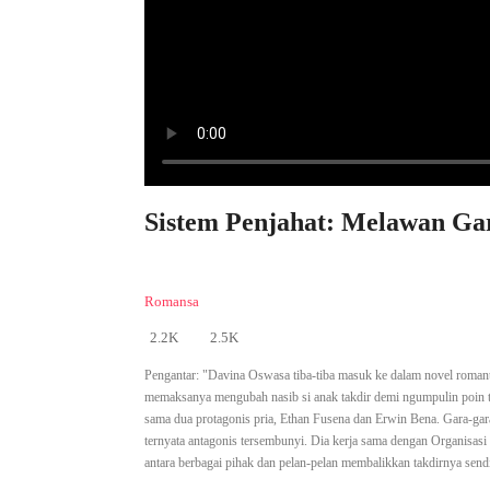
Sistem Penjahat: Melawan Gar
Romansa
2.2K
2.5K
Pengantar:
"Davina Oswasa tiba-tiba masuk ke dalam novel romanti
memaksanya mengubah nasib si anak takdir demi ngumpulin poin tak
sama dua protagonis pria, Ethan Fusena dan Erwin Bena. Gara-gara i
ternyata antagonis tersembunyi. Dia kerja sama dengan Organisasi 
antara berbagai pihak dan pelan-pelan membalikkan takdirnya sendi