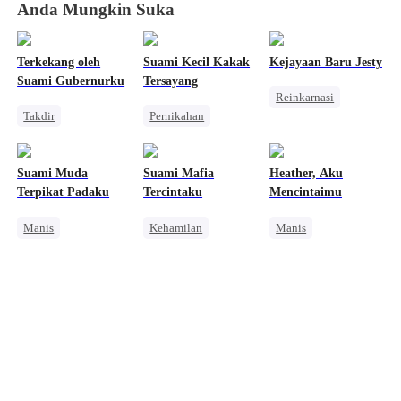
Anda Mungkin Suka
Terkekang oleh
Suami Kecil Kakak
Kejayaan Baru Jesty
Suami Gubernurku
Tersayang
Reinkarnasi
Takdir
Pernikahan
Wanita Kuat
Romansa Kantor
CEO
Pembalasan
Bangsawan
Nikah Kilat
Suami Muda
Suami Mafia
Heather, Aku
Cinta Satu Malam
Cinta Setelah Menikah
Terpikat Padaku
Tercintaku
Mencintaimu
Saling Kejar
Manis
Kehamilan
Manis
Identitas Tersembunyi
Manis
Mafia
Romansa Kantor
CEO
Cinderella
CEO
Pewaris Wanita
Salah Paham
Amnesia
Cinta Diam-diam Jadi Kenyataan