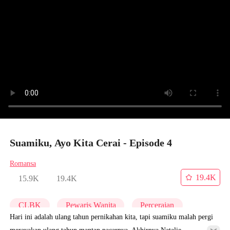
Suamiku, Ayo Kita Cerai - Episode 4
Romansa
19.4K
15.9K
19.4K
CLBK
Pewaris Wanita
Perceraian
Hari ini adalah ulang tahun pernikahan kita, tapi suamiku malah pergi
merayakan ulang tahun mantan pacarnya. Akhirnya Natalie