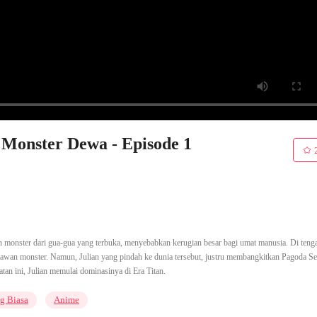
 Monster Dewa - Episode 1
an monster dari gua-gua yang terbuka, menyebabkan kerugian besar bagi umat manusia. Di tenga
awan monster. Namun, Julian yang pindah ke dunia tersebut, justru membangkitkan Pagoda S
an ini, Julian memulai dominasinya di Era Titan.
g Biasa
Anime