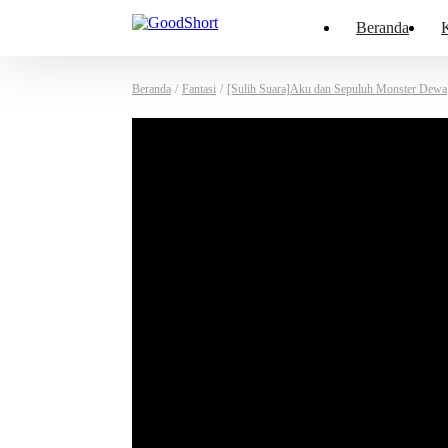
Beranda
K
Beranda
/
Fantasi
/
[Sulih Suara]Aku dan Sepuluh Monster Dewa