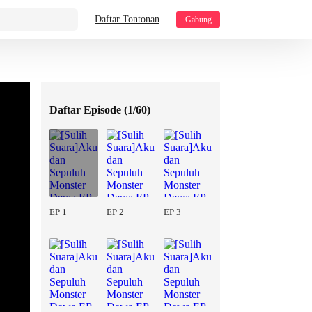
Daftar Tontonan
Gabung
Daftar Episode (
1/60
)
EP 1
EP 2
EP 3