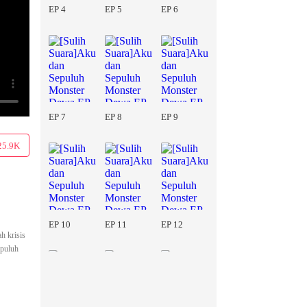
EP 4
EP 5
EP 6
EP 7
EP 8
EP 9
25.9K
EP 10
EP 11
EP 12
h krisis
epuluh