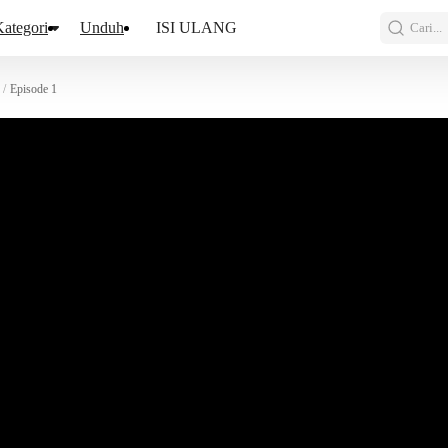
ategori
Unduh
ISI ULANG
Cari...
/
Episode 1