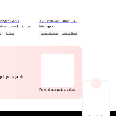
EP 22
EP 23
EP 24
langan Gadis
Aku Melawan Dunia, Kau
oleksi Cowok Tampan
Menjagaku
m
Anime
Balas Dendam
Wanita Kuat
a Kuat
Benci Jadi Cinta
Pembalasan
Menghukum Mantan Jahat
EP 25
EP 26
EP 27
p kapan saja, di
Tonton drama gratis di aplikasi
EP 28
EP 29
EP 30