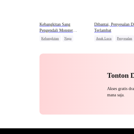
Kebangkitan Sang
Dibantai, Penyesalan D
Pengendali Monster
Terlambat
Mahadewa
Kebangkitan
Naga
Anak Lucu
Penyesalan
Pembalasan
Anime
Penuh Intrik
Sakit Hati
Salah Paham
Keluarga
Tonton 
Akses gratis dr
mana saja.