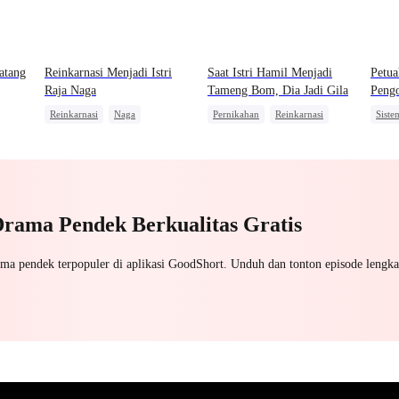
atang
Reinkarnasi Menjadi Istri
Saat Istri Hamil Menjadi
Petua
Raja Naga
Tameng Bom, Dia Jadi Gila
Peng
Reinkarnasi
Naga
Pernikahan
Reinkarnasi
Siste
Kebangkitan
Pembalasan
Balas Dendam
Mafia
Wanit
Penyesalan
Pewaris Wanita
Pahlawan Kembali
Benci
Drama Pendek Berkualitas Gratis
ama pendek terpopuler di aplikasi GoodShort. Unduh dan tonton episode lengka