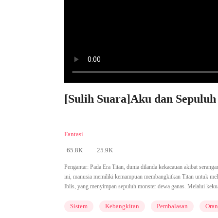
[Sulih Suara]Aku dan Sepuluh
Fantasi
65.8K
25.9K
Pengantar:
Pada Era Titan, dunia dilanda kekacauan akibat serang
ini, manusia memiliki kemampuan membangkitkan Titan untuk mel
Iblis, yang menyimpan sepuluh monster dewa ganas. Melalui kekuat
Sistem
Kebangkitan
Pembalasan
Oran