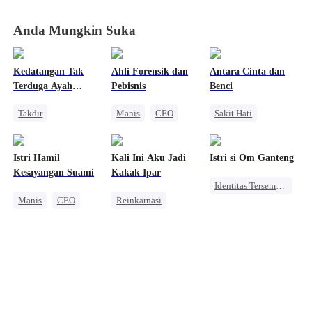
Mafia
Mafia
Mafia
Mafia
Anda Mungkin Suka
Kedatangan Tak
Ahli Forensik dan
Antara Cinta dan
Terduga Ayah
Pebisnis
Benci
Serigala
Takdir
Manis
CEO
Sakit Hati
Manusia Serigala
Cinta Satu Malam
Keluarga
Anak Lucu
Nikah Kilat
Pewaris Wanita
Istri Hamil
Kali Ini Aku Jadi
Istri si Om Ganteng
Cinta Satu Malam
Cinta Setelah Menikah
Pewaris Asli dan Palsu
Kesayangan Suami
Kakak Ipar
Identitas Tersembunyi
Dibantu Bayi Lucu
Cinta Segitiga
Manis
CEO
Reinkarnasi
Manis
CEO
Cinta Satu Malam
Manis
Miliuner
Nikah Kilat
Anak Lucu
Kehamilan
Kehamilan