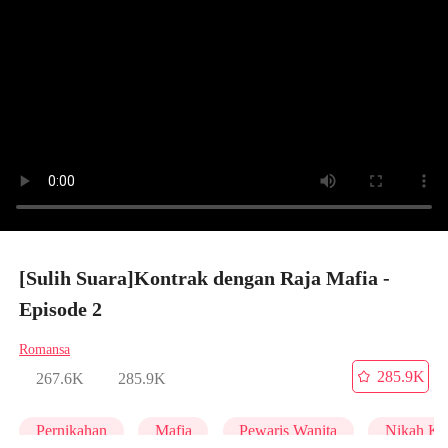
[Sulih Suara]Kontrak dengan Raja Mafia -
Episode 2
Romansa
285.9K
267.6K
285.9K
Pernikahan
Mafia
Pewaris Wanita
Nikah Kil