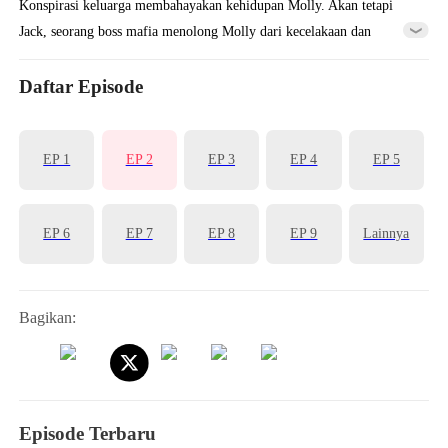
Konspirasi keluarga membahayakan kehidupan Molly. Akan tetapi
Jack, seorang boss mafia menolong Molly dari kecelakaan dan
membantunya mendapatkan kehidupannya kembali. Tanpa mereka
ketahui, sebuah konspirasi yang lebih besar menunggu mereka.
Daftar Episode
EP 1
EP 2
EP 3
EP 4
EP 5
EP 6
EP 7
EP 8
EP 9
Lainnya
Bagikan:
Episode Terbaru