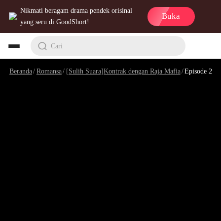
Nikmati beragam drama pendek orisinal
Buka
yang seru di GoodShort!
Cari
Beranda
/
Romansa
/
[Sulih Suara]Kontrak dengan Raja Mafia
/
Episode 2