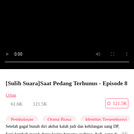
[Sulih Suara]Saat Pedang Terhunus - Episode 8
Urban
121.5K
61.6K
121.5K
Pembalasan
Orang Biasa
Identitas Tersembunyi
Setelah gagal bunuh diri akibat kalah judi dan kehilangan uang DP,
Soni kembali masuk dunia kasino bersama ayahnya, Ardi, yang diam-