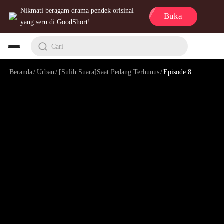
Nikmati beragam drama pendek orisinal
Buka
yang seru di GoodShort!
Cari
Beranda
/
Urban
/
[Sulih Suara]Saat Pedang Terhunus
/
Episode 8