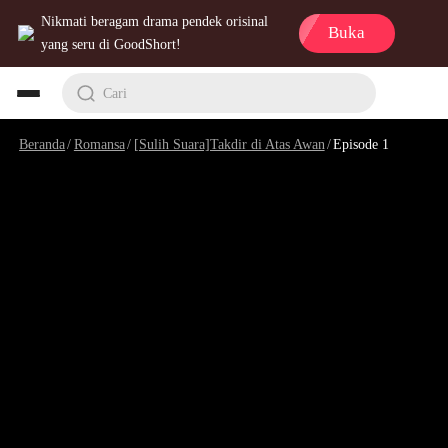
Nikmati beragam drama pendek orisinal
Buka
yang seru di GoodShort!
Cari
Beranda
/
Romansa
/
[Sulih Suara]Takdir di Atas Awan
/
Episode 1