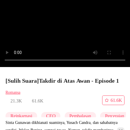
[Sulih Suara]Takdir di Atas Awan - Episode 1
Romansa
61.6K
21.3K
61.6K
Reinkarnasi
CEO
Pembalasan
Perceraian
Sinta Gunawan dikhianati suaminya, Yusach Candra, dan sahabatnya
sendiri, Wulan Bening, sampai tewas. Namun, takdir memberinya