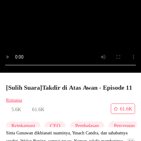
[Sulih Suara]Takdir di Atas Awan - Episode 11
Romansa
61.6K
5.6K
61.6K
Reinkarnasi
CEO
Pembalasan
Perceraian
Sinta Gunawan dikhianati suaminya, Yusach Candra, dan sahabatnya
sendiri, Wulan Bening, sampai tewas. Namun, takdir memberinya