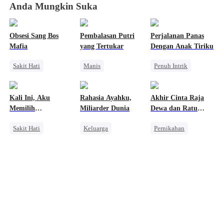
Anda Mungkin Suka
Obsesi Sang Bos
Pembalasan Putri
Perjalanan Panas
Mafia
yang Tertukar
Dengan Anak Tiriku
Sakit Hati
Manis
Penuh Intrik
Mafia
Bangsawan
Bad Girl
Penyesalan
Saling Kejar
Pengkhianatan
Kali Ini, Aku
Rahasia Ayahku,
Akhir Cinta Raja
Mengejar Istri
Perselingkuhan
Memilih
Miliarder Dunia
Dewa dan Ratu
Meninggalkanmu
Fana
Sakit Hati
Keluarga
Pernikahan
Orang Biasa
Identitas Tersembunyi
Penuh Intrik
Penyesalan
Miliuner
Bangsawan
Pembalasan
Penyesalan