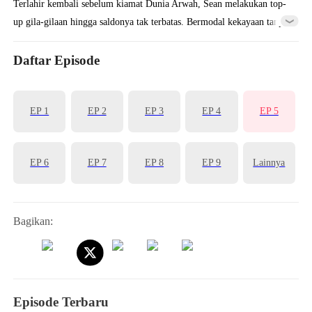
Terlahir kembali sebelum kiamat Dunia Arwah, Sean melakukan top-
up gila-gilaan hingga saldonya tak terbatas. Bermodal kekayaan tanpa
seri, ia mengubah nasib dari Tukang Besi rendahan menjadi Dewa
Pencipta demi menaklukkan penguasa akhirat.
Daftar Episode
EP 1
EP 2
EP 3
EP 4
EP 5
EP 6
EP 7
EP 8
EP 9
Lainnya
Bagikan:
Episode Terbaru