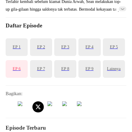
Terlahir kembali sebelum kiamat Dunia Arwah, Sean melakukan top-
up gila-gilaan hingga saldonya tak terbatas. Bermodal kekayaan tanpa
seri, ia mengubah nasib dari Tukang Besi rendahan menjadi Dewa
Pencipta demi menaklukkan penguasa akhirat.
Daftar Episode
EP 1
EP 2
EP 3
EP 4
EP 5
EP 6
EP 7
EP 8
EP 9
Lainnya
Bagikan:
Episode Terbaru