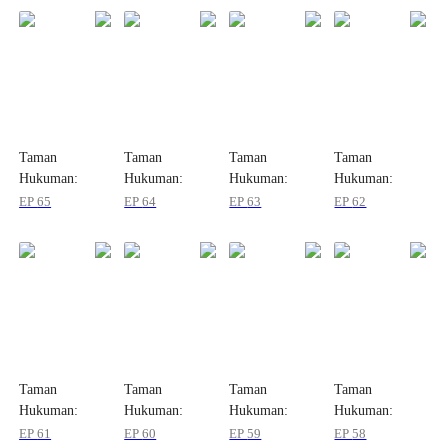
Taman
Taman
Taman
Taman
Hukuman:
Hukuman:
Hukuman:
Hukuman:
Naskah Ini
Naskah Ini
Naskah Ini
Naskah Ini
EP
65
EP
64
EP
63
EP
62
Tidak Beres
Tidak Beres
Tidak Beres
Tidak Beres
Taman
Taman
Taman
Taman
Hukuman:
Hukuman:
Hukuman:
Hukuman:
Naskah Ini
Naskah Ini
Naskah Ini
Naskah Ini
EP
61
EP
60
EP
59
EP
58