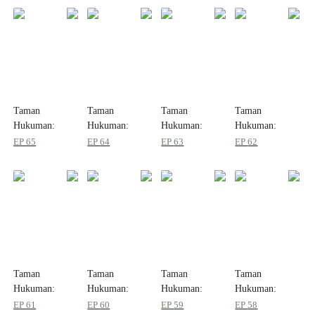
Taman
Taman
Taman
Taman
Hukuman:
Hukuman:
Hukuman:
Hukuman:
Naskah Ini
Naskah Ini
Naskah Ini
Naskah Ini
EP
65
EP
64
EP
63
EP
62
Tidak Beres
Tidak Beres
Tidak Beres
Tidak Beres
Taman
Taman
Taman
Taman
Hukuman:
Hukuman:
Hukuman:
Hukuman:
Naskah Ini
Naskah Ini
Naskah Ini
Naskah Ini
EP
61
EP
60
EP
59
EP
58