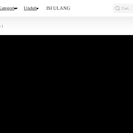
ategori
Unduh
ISI ULANG
Cari...
e 1