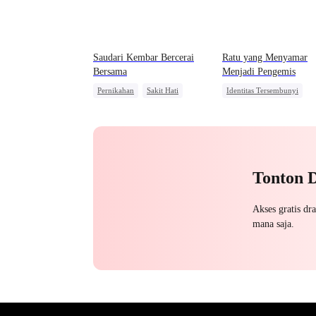
Saudari Kembar Bercerai
Ratu yang Menyamar
Bersama
Menjadi Pengemis
Pernikahan
Sakit Hati
Identitas Tersembunyi
Mafia
Mengejar Istri
Pewaris Wanita
Penyesalan
Nikah Kontrak
Pengkhianatan
Menghukum Mantan Jahat
Tonton 
Akses gratis dr
mana saja.