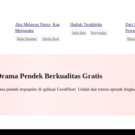
Aku Melawan Dunia, Kau
Hadiah Terakhirku
Dari 
Menjagaku
Pewar
Sakit Hati
Penyesalan
Balas Dendam
Wanita Kuat
Mani
Alpha
Pewaris Asli dan Palsu
Pembalasan
Ident
Menghukum Mantan Jahat
Nikah
Drama Pendek Berkualitas Gratis
ama pendek terpopuler di aplikasi GoodShort. Unduh dan tonton episode lengka