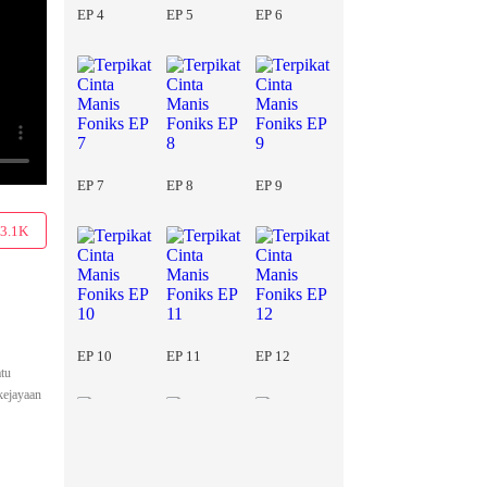
EP 4
EP 5
EP 6
EP 7
EP 8
EP 9
3.1K
EP 10
EP 11
EP 12
atu
kejayaan