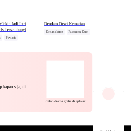
EP 22
EP 23
EP 24
Miskin Jadi Istri
Dendam Dewi Kematian
is Tersembunyi
Kebangkitan
Pasangan Kuat
s
Pewaris
Dewa Perang Wanita
itas Tersembunyi
 Kilat
Dewasa Muda
EP 25
EP 26
EP 27
p kapan saja, di
Tonton drama gratis di aplikasi
EP 28
EP 29
EP 30