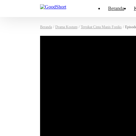
Beranda
K
Beranda
/
Drama Kostum
/
Terpikat Cinta Manis Foniks
/
Episod