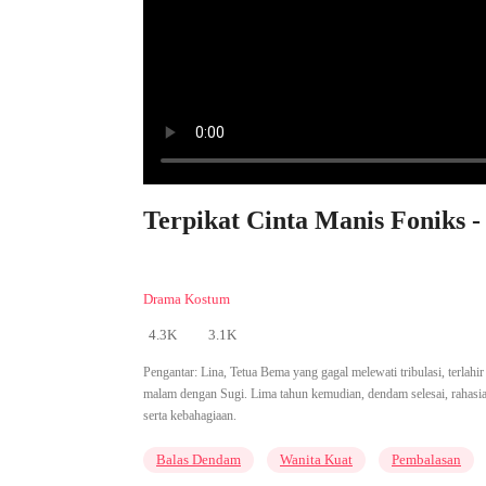
Terpikat Cinta Manis Foniks -
Drama Kostum
4.3K
3.1K
Pengantar:
Lina, Tetua Bema yang gagal melewati tribulasi, terlahi
malam dengan Sugi. Lima tahun kemudian, dendam selesai, rahasia
serta kebahagiaan.
Balas Dendam
Wanita Kuat
Pembalasan