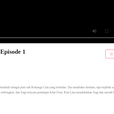
 Episode 1
r kembali sebagai putri sah Keluarga Cula yang tertindas. Dia membalas dendam, tapi terjebak s
 terbongkar, dan Sugi ternyata pemimpin Klan Fena. Kini Lina menaklukkan Sugi dan meraih 