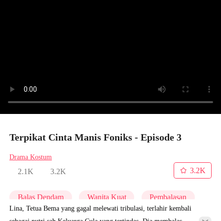
Terpikat Cinta Manis Foniks - Episode 3
Drama Kostum
3.2K
2.1K
3.2K
Balas Dendam
Wanita Kuat
Pembalasan
Lina, Tetua Bema yang gagal melewati tribulasi, terlahir kembali
sebagai putri sah Keluarga Cula yang tertindas. Dia membalas