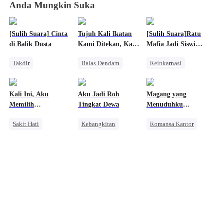
Anda Mungkin Suka
[Sulih Suara] Cinta
Tujuh Kali Ikatan
[Sulih Suara]Ratu
di Balik Dusta
Kami Ditekan, Kali
Mafia Jadi Siswi
Kedelapan Aku
Terburuk
Takdir
Balas Dendam
Reinkarnasi
Melepaskannya
Cinderella
Manusia Serigala
Pewaris Asli dan Palsu
Mengejar Istri
Penyesalan
Wanita Kuat
Kali Ini, Aku
Aku Jadi Roh
Magang yang
Memilih
Tingkat Dewa
Menuduhku
Meninggalkanmu
Mencuri
Sakit Hati
Kebangkitan
Romansa Kantor
Orang Biasa
Anime
Penyesalan
Penyesalan
Dewa Perang
Perang Bisnis
Pembalasan
Menghukum Mantan Jahat
Wanita Kuat
Balas Dendam