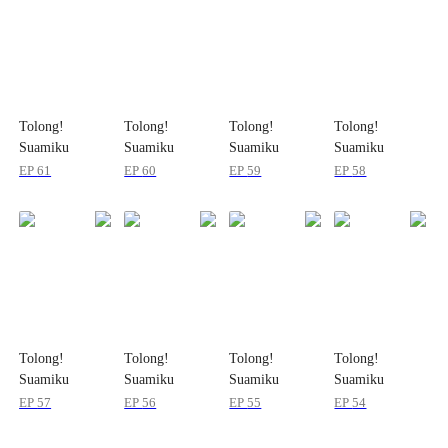
Tolong!
Tolong!
Tolong!
Tolong!
Suamiku
Suamiku
Suamiku
Suamiku
Terlalu Manja
Terlalu Manja
Terlalu Manja
Terlalu Manja
EP
61
EP
60
EP
59
EP
58
Tolong!
Tolong!
Tolong!
Tolong!
Suamiku
Suamiku
Suamiku
Suamiku
Terlalu Manja
Terlalu Manja
Terlalu Manja
Terlalu Manja
EP
57
EP
56
EP
55
EP
54