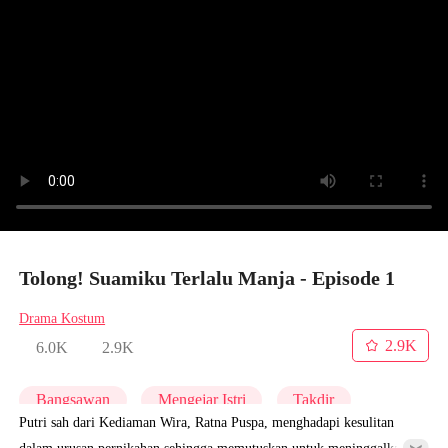
Tolong! Suamiku Terlalu Manja - Episode 1
Drama Kostum
2.9K
6.0K
2.9K
Bangsawan
Mengejar Istri
Takdir
Putri sah dari Kediaman Wira, Ratna Puspa, menghadapi kesulitan
dalam urusan pernikahan sehingga memutuskan untuk meninggalkan