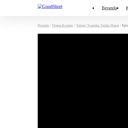
Beranda
K
Beranda
/
Drama Kostum
/
Tolong! Suamiku Terlalu Manja
/
Epis