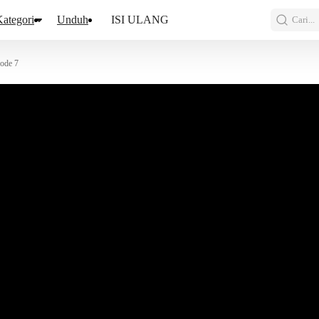
ategori
Unduh
ISI ULANG
Cari...
ode 7