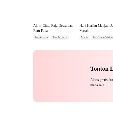
Akhir Cinta Raja Dewa dan
Hari-Hariku Menjadi J
Ratu Fana
Masak
Pernikahan
Penuh Intrik
Manis
Perjalanan Waktu
Bangsawan
Penyesalan
Keluarga
Orang Biasa
Mengejar Istri
Dibantu Bayi Lucu
Tonton 
Akses gratis dr
mana saja.