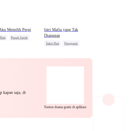
EP 22
EP 23
EP 24
Aku Memilih Pergi
Istri Mafia yang Tak
Dianggap
 Hati
Penuh Intrik
Sakit Hati
Pengganti
ia Serigala
Mafia
Perceraian
khianatan
Anime
Cinta Segitiga
Penyesalan
jar Istri
EP 25
EP 26
EP 27
p kapan saja, di
Tonton drama gratis di aplikasi
EP 28
EP 29
EP 30