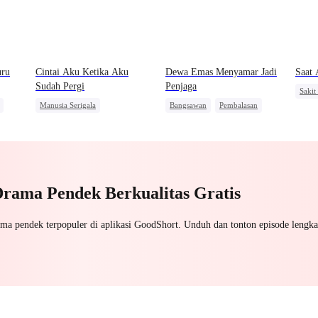
uru
Cintai Aku Ketika Aku
Dewa Emas Menyamar Jadi
Saat 
Sudah Pergi
Penjaga
Sakit
Manusia Serigala
Bangsawan
Pembalasan
Manus
Penyesalan
Sakit Hati
Fantasi Timur
Peng
Pengkhianatan
Salah Paham
Menge
Drama Pendek Berkualitas Gratis
ama pendek terpopuler di aplikasi GoodShort. Unduh dan tonton episode lengka