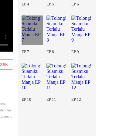
EP 4
EP 5
EP 6
EP 7
EP 8
EP 9
2.9K
EP 10
EP 11
EP 12
knya.
dentitas
bergumam,