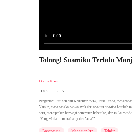
Tolong! Suamiku Terlalu Manj
Drama Kostum
1.0K
2.9K
Pengantar:
Putri sah dari Kediaman Wira, Ratna Puspa, menghadap
Namun, siapa sangka bahwa ayah dari anak itu tiba-tiba berubah 
baru, menciptakan berbagai pertemuan kebetulan, dan mulai mendek
"Yang Mulia, di mana harga diri Anda?"
Bangsawan
Mengejar Istri
Takdir