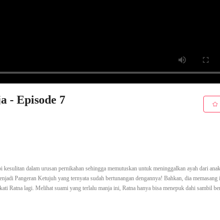
a - Episode 7
i kesulitan dalam urusan pernikahan sehingga memutuskan untuk meninggalkan ayah dari ana
menjadi Pangeran Ketujuh yang ternyata sudah bertunangan dengannya! Bahkan, dia memasang i
ati Ratna lagi. Melihat suami yang terlalu manja ini, Ratna hanya bisa menepuk dahi sambil 