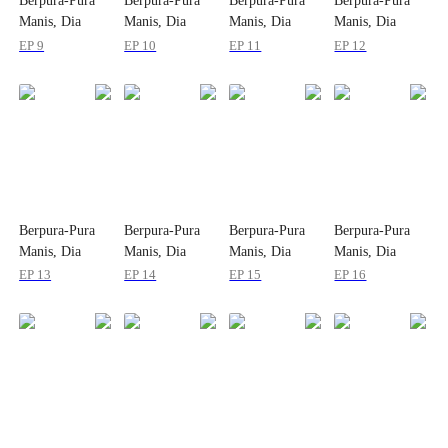
Berpura-Pura
Berpura-Pura
Berpura-Pura
Berpura-Pura
Manis, Dia
Manis, Dia
Manis, Dia
Manis, Dia
Jatuh Padaku
Jatuh Padaku
Jatuh Padaku
Jatuh Padaku
EP 9
EP 10
EP 11
EP 12
Berpura-Pura
Berpura-Pura
Berpura-Pura
Berpura-Pura
Manis, Dia
Manis, Dia
Manis, Dia
Manis, Dia
Jatuh Padaku
Jatuh Padaku
Jatuh Padaku
Jatuh Padaku
EP 13
EP 14
EP 15
EP 16