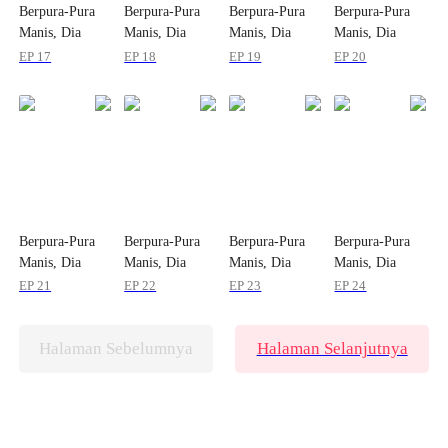
Berpura-Pura
Berpura-Pura
Berpura-Pura
Berpura-Pura
Manis, Dia
Manis, Dia
Manis, Dia
Manis, Dia
Jatuh Padaku
Jatuh Padaku
Jatuh Padaku
Jatuh Padaku
EP 17
EP 18
EP 19
EP 20
Berpura-Pura
Berpura-Pura
Berpura-Pura
Berpura-Pura
Manis, Dia
Manis, Dia
Manis, Dia
Manis, Dia
Jatuh Padaku
Jatuh Padaku
Jatuh Padaku
Jatuh Padaku
EP 21
EP 22
EP 23
EP 24
Halaman Sebelumnya
Halaman Selanjutnya