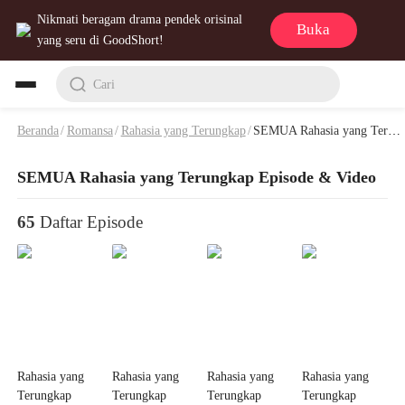
Nikmati beragam drama pendek orisinal
Buka
yang seru di GoodShort!
Cari
Beranda
/
Romansa
/
Rahasia yang Terungkap
/
SEMUA Rahasia yang Terungkap Episode & Video
SEMUA Rahasia yang Terungkap Episode & Video
65
Daftar Episode
Rahasia yang
Rahasia yang
Rahasia yang
Rahasia yang
Terungkap
Terungkap
Terungkap
Terungkap