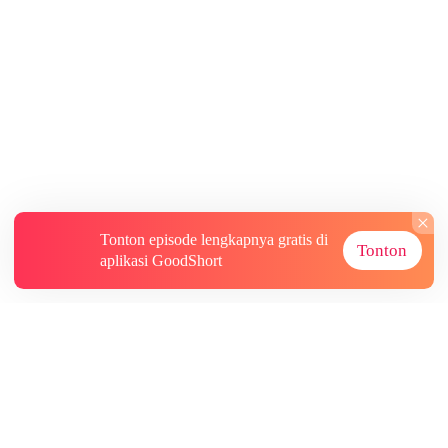
Tonton episode lengkapnya gratis di
Tonton
aplikasi GoodShort
Tentang
Informasi lainnya
Sumber Lainnya