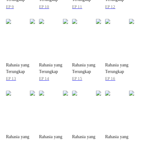
EP 9
EP 10
EP 11
EP 12
Rahasia yang
Rahasia yang
Rahasia yang
Rahasia yang
Terungkap
Terungkap
Terungkap
Terungkap
EP 13
EP 14
EP 15
EP 16
Rahasia yang
Rahasia yang
Rahasia yang
Rahasia yang