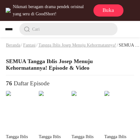
Nikmati beragam drama pendek orisinal
Buka
yang seru di GoodShort!
Cari
Beranda
/
Fantasi
/
Tangga Iblis Josep Menuju Kehormatannya!
/
SEMUA Tangga Iblis Josep Menuju Kehormatannya! Episode & Video
SEMUA Tangga Iblis Josep Menuju
Kehormatannya! Episode & Video
76
Daftar Episode
Tangga Iblis
Tangga Iblis
Tangga Iblis
Tangga Iblis