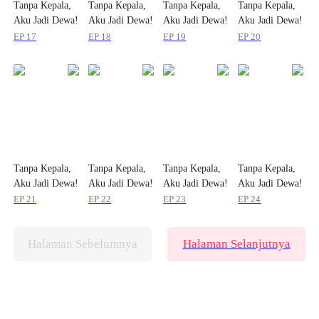
Tanpa Kepala,
Tanpa Kepala,
Tanpa Kepala,
Tanpa Kepala,
Aku Jadi Dewa!
Aku Jadi Dewa!
Aku Jadi Dewa!
Aku Jadi Dewa!
EP 17
EP 18
EP 19
EP 20
Tanpa Kepala,
Tanpa Kepala,
Tanpa Kepala,
Tanpa Kepala,
Aku Jadi Dewa!
Aku Jadi Dewa!
Aku Jadi Dewa!
Aku Jadi Dewa!
EP 21
EP 22
EP 23
EP 24
Halaman Sebelumnya
Halaman Selanjutnya