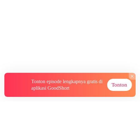
Tonton episode lengkapnya gratis di
Tonton
aplikasi GoodShort
Tentang
Informasi lainnya