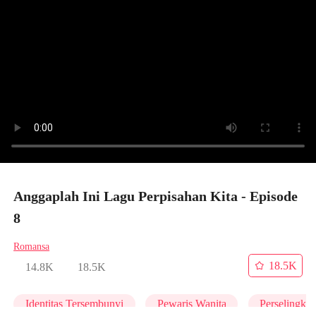
Anggaplah Ini Lagu Perpisahan Kita - Episode
8
Romansa
18.5K
14.8K
18.5K
Identitas Tersembunyi
Pewaris Wanita
Perselingku