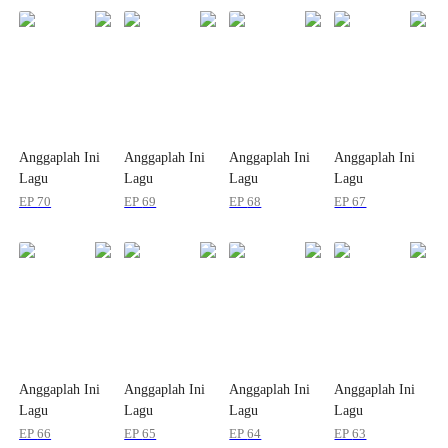
Anggaplah Ini
Anggaplah Ini
Anggaplah Ini
Anggaplah Ini
Lagu
Lagu
Lagu
Lagu
Perpisahan Kita
Perpisahan Kita
Perpisahan Kita
Perpisahan Kita
EP
70
EP
69
EP
68
EP
67
Anggaplah Ini
Anggaplah Ini
Anggaplah Ini
Anggaplah Ini
Lagu
Lagu
Lagu
Lagu
Perpisahan Kita
Perpisahan Kita
Perpisahan Kita
Perpisahan Kita
EP
66
EP
65
EP
64
EP
63