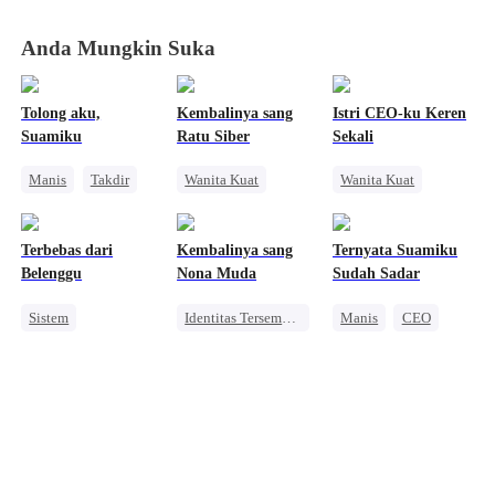
Anda Mungkin Suka
Tolong aku,
Kembalinya sang
Istri CEO-ku Keren
Suamiku
Ratu Siber
Sekali
Manis
Takdir
Wanita Kuat
Wanita Kuat
CEO
Cinderella
Mengejar Istri
Pernikahan
Kehamilan
Keluarga
Pasangan Kuat
Terbebas dari
Kembalinya sang
Ternyata Suamiku
Penyesalan
Pahlawan Kembali
Belenggu
Nona Muda
Sudah Sadar
CEO Wanita
Sistem
Identitas Tersembunyi
Manis
CEO
Wanita Kuat
Balas Dendam
Cinta Setelah Menikah
Perceraian
Pewaris Wanita
Romansa Usia Dewasa
Pengkhianatan