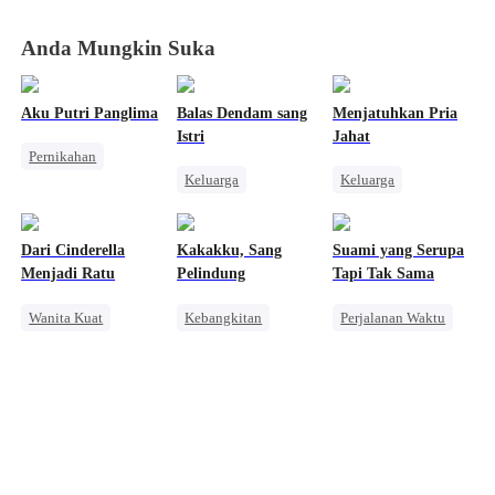
Anda Mungkin Suka
Aku Putri Panglima
Balas Dendam sang
Menjatuhkan Pria
Istri
Jahat
Pernikahan
Keluarga
Keluarga
Sejarah
Wanita Kuat
Wanita Kuat
Pewaris Wanita
Perselingkuhan
Benci
Pengkhianatan
Dari Cinderella
Kakakku, Sang
Suami yang Serupa
Menghukum Mantan Jahat
Kebangkitan
Menjadi Ratu
Pelindung
Tapi Tak Sama
Pembalasan
Wanita Kuat
Kebangkitan
Perjalanan Waktu
Keluarga
Perjalanan Waktu
Wanita Kuat
Balas Dendam
Wanita Kuat
Pembalasan
Pembalasan
Menghukum Mantan Jahat
Pembalasan