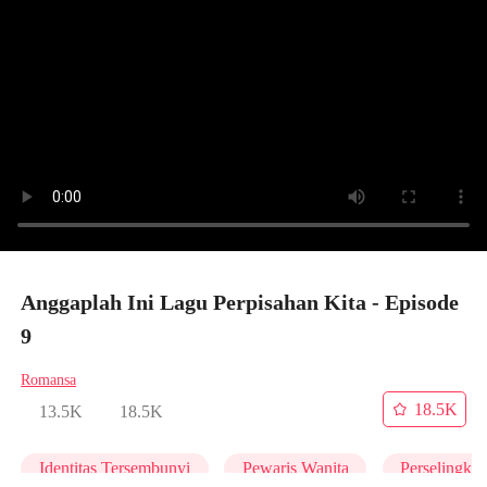
Anggaplah Ini Lagu Perpisahan Kita - Episode
9
Romansa
18.5K
13.5K
18.5K
Identitas Tersembunyi
Pewaris Wanita
Perselingku