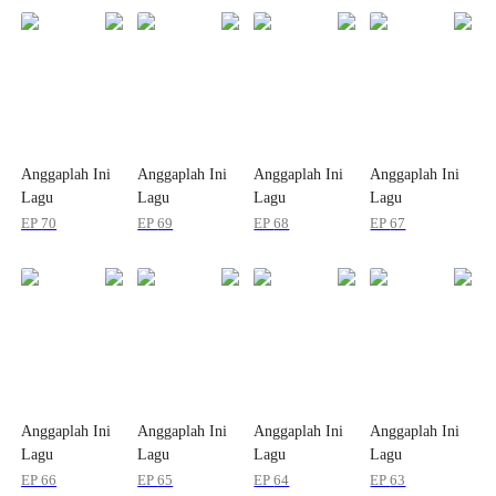
Anggaplah Ini
Anggaplah Ini
Anggaplah Ini
Anggaplah Ini
Lagu
Lagu
Lagu
Lagu
Perpisahan Kita
Perpisahan Kita
Perpisahan Kita
Perpisahan Kita
EP
70
EP
69
EP
68
EP
67
Anggaplah Ini
Anggaplah Ini
Anggaplah Ini
Anggaplah Ini
Lagu
Lagu
Lagu
Lagu
Perpisahan Kita
Perpisahan Kita
Perpisahan Kita
Perpisahan Kita
EP
66
EP
65
EP
64
EP
63