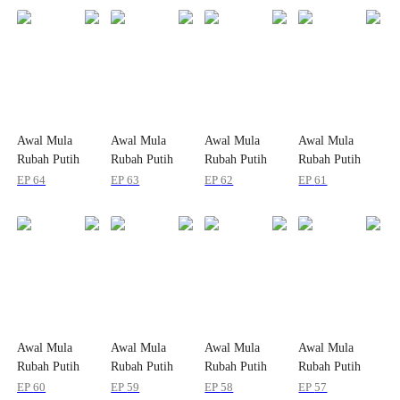
Awal Mula
Awal Mula
Awal Mula
Awal Mula
Rubah Putih
Rubah Putih
Rubah Putih
Rubah Putih
Kecil
Kecil
Kecil
Kecil
EP
64
EP
63
EP
62
EP
61
Berevolusi
Berevolusi
Berevolusi
Berevolusi
Awal Mula
Awal Mula
Awal Mula
Awal Mula
Rubah Putih
Rubah Putih
Rubah Putih
Rubah Putih
Kecil
Kecil
Kecil
Kecil
EP
60
EP
59
EP
58
EP
57