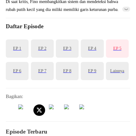
Di saat kritis, Fino membangkitkan sistem dan mendeteksi bahwa
rubah putih kecil yang dia miliki memiliki garis keturunan purba.
Fenomena langit dan bumi pun terjadi. Fino diberi masa observasi
dan dikirim bekerja di tambang. Setelah menyelesaikan misi sistem,
Daftar Episode
rubah putih kecil itu berevolusi dan Fino mendapat tambahan
kekuatan.
EP 1
EP 2
EP 3
EP 4
EP 5
EP 6
EP 7
EP 8
EP 9
Lainnya
Bagikan:
Episode Terbaru