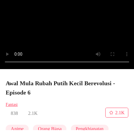
Awal Mula Rubah Putih Kecil Berevolusi -
Episode 6
Fantasi
2.1K
838
2.1K
Anime
Orang Biasa
Pengkhianatan