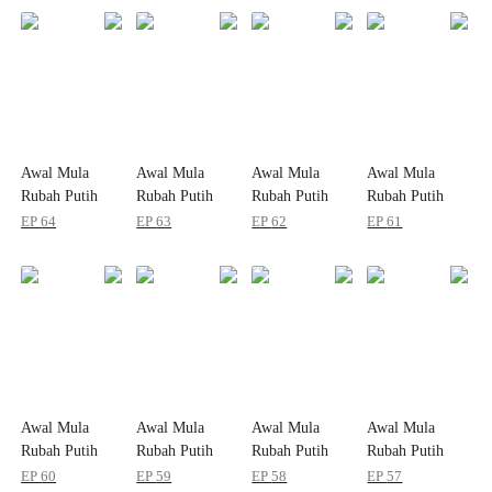
Awal Mula
Awal Mula
Awal Mula
Awal Mula
Rubah Putih
Rubah Putih
Rubah Putih
Rubah Putih
Kecil
Kecil
Kecil
Kecil
EP
64
EP
63
EP
62
EP
61
Berevolusi
Berevolusi
Berevolusi
Berevolusi
Awal Mula
Awal Mula
Awal Mula
Awal Mula
Rubah Putih
Rubah Putih
Rubah Putih
Rubah Putih
Kecil
Kecil
Kecil
Kecil
EP
60
EP
59
EP
58
EP
57