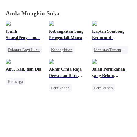
Berevolusi
Berevolusi
Berevolusi
Berevolusi
Anda Mungkin Suka
[Sulih
Kebangkitan Sang
Kapten Sombong
Suara]Penyelamat
Pengendali Monster
Berlutut di
Kecil Ibu
Mahadewa
Hadapan Mantan
Dibantu Bayi Lucu
Kebangkitan
Identitas Tersembunyi
Pilot Legendaris
Takdir
Naga
Pembalasan
Pewaris Wanita
Pembalasan
Pahlawan Kembali
Aku, Kau, dan Dia
Akhir Cinta Raja
Jalan Pernikahan
Anime
Kebangkitan
Dewa dan Ratu
yang Belum
Keluarga
Pewaris Wanita
Fana
Berakhir
Pernikahan
Pernikahan
Penuh Intrik
Penuh Intrik
CLBK
Pewaris Wanita
Bangsawan
Wanita Kuat
Penyesalan
Perceraian
Salah Paham
Mengejar Istri