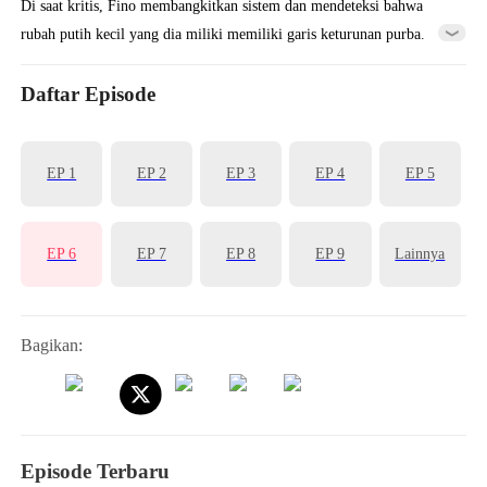
Di saat kritis, Fino membangkitkan sistem dan mendeteksi bahwa
rubah putih kecil yang dia miliki memiliki garis keturunan purba.
Fenomena langit dan bumi pun terjadi. Fino diberi masa observasi
dan dikirim bekerja di tambang. Setelah menyelesaikan misi sistem,
Daftar Episode
rubah putih kecil itu berevolusi dan Fino mendapat tambahan
kekuatan.
EP 1
EP 2
EP 3
EP 4
EP 5
EP 6
EP 7
EP 8
EP 9
Lainnya
Bagikan:
Episode Terbaru