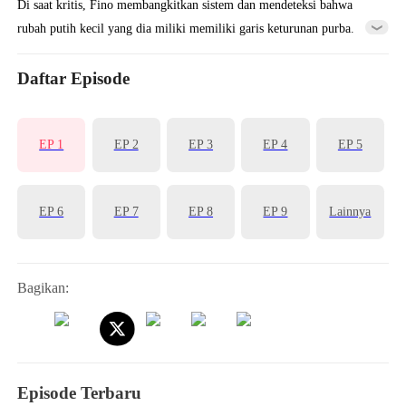
Di saat kritis, Fino membangkitkan sistem dan mendeteksi bahwa
rubah putih kecil yang dia miliki memiliki garis keturunan purba.
Fenomena langit dan bumi pun terjadi. Fino diberi masa observasi
dan dikirim bekerja di tambang. Setelah menyelesaikan misi sistem,
Daftar Episode
rubah putih kecil itu berevolusi dan Fino mendapat tambahan
kekuatan.
EP 1
EP 2
EP 3
EP 4
EP 5
EP 6
EP 7
EP 8
EP 9
Lainnya
Bagikan:
Episode Terbaru