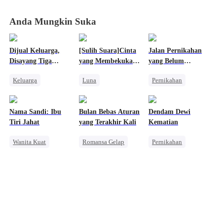
Berevolusi
Berevolusi
Berevolusi
Berevolusi
Anda Mungkin Suka
Dijual Keluarga,
[Sulih Suara]Cinta
Jalan Pernikahan
Disayang Tiga
yang Membekukan
yang Belum
Koboi
Nyawaku
Berakhir
Keluarga
Luna
Pernikahan
Reinkarnasi
Penyesalan
CLBK
Disayangi Semua
Sakit Hati
Wanita Kuat
Nama Sandi: Ibu
Bulan Bebas Aturan
Dendam Dewi
Pembalasan
Penuh Intrik
Perceraian
Tiri Jahat
yang Terakhir Kali
Kematian
Manis
Manusia Serigala
Salah Paham
Wanita Kuat
Romansa Gelap
Pernikahan
Mengejar Istri
Reinkarnasi
Penuh Intrik
Balas Dendam
Sistem
Mafia
Identitas Tersembunyi
Anak Lucu
Mengejar Istri
Pewaris Wanita
Pembalasan
Penyesalan
Pembalasan
Sejarah
Cinta Diam-diam Jadi Kenyataan