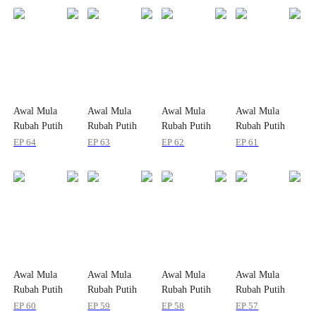
Awal Mula
Awal Mula
Awal Mula
Awal Mula
Rubah Putih
Rubah Putih
Rubah Putih
Rubah Putih
Kecil
Kecil
Kecil
Kecil
EP
64
EP
63
EP
62
EP
61
Berevolusi
Berevolusi
Berevolusi
Berevolusi
Awal Mula
Awal Mula
Awal Mula
Awal Mula
Rubah Putih
Rubah Putih
Rubah Putih
Rubah Putih
Kecil
Kecil
Kecil
Kecil
EP
60
EP
59
EP
58
EP
57