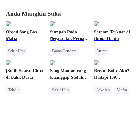
Berevolusi
Berevolusi
Berevolusi
Berevolusi
Anda Mungkin Suka
Obsesi Sang Bos
Sumpah Pada
Satpam Terkuat di
Mafia
Negara Tak Pernah
Dunia Hantu
Pudar
Sakit Hati
Balas Dendam
Anime
Mafia
Keluarga
Kebangkitan
Penyesalan
Dominan
Orang Biasa
[Sulih Suara] Cinta
Sang Mantan yang
Berani Bully Aku?
Mengejar Istri
Konflik Keluarga dan Negara
Pembalasan
di Balik Dusta
Kuanggap Sudah
Hadapi 109
Pembalasan
Tiada
Kakakku!
Takdir
Sakit Hati
Sekolah
Mafia
Cinderella
CLBK
Takdir
Keluarga
Mengejar Istri
Anak Lucu
Salah Paham
Saling Kejar