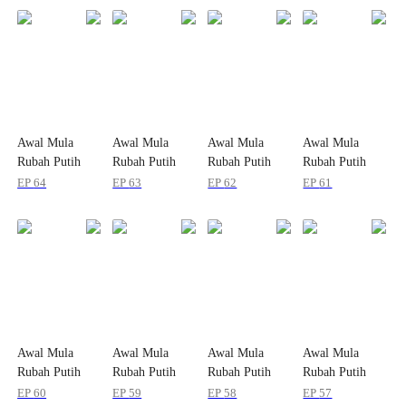
Awal Mula
Awal Mula
Awal Mula
Awal Mula
Rubah Putih
Rubah Putih
Rubah Putih
Rubah Putih
Kecil
Kecil
Kecil
Kecil
EP
64
EP
63
EP
62
EP
61
Berevolusi
Berevolusi
Berevolusi
Berevolusi
Awal Mula
Awal Mula
Awal Mula
Awal Mula
Rubah Putih
Rubah Putih
Rubah Putih
Rubah Putih
Kecil
Kecil
Kecil
Kecil
EP
60
EP
59
EP
58
EP
57