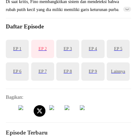
Di saat kritis, Fino membangkitkan sistem dan mendeteksi bahwa
rubah putih kecil yang dia miliki memiliki garis keturunan purba.
Fenomena langit dan bumi pun terjadi. Fino diberi masa observasi
dan dikirim bekerja di tambang. Setelah menyelesaikan misi sistem,
Daftar Episode
rubah putih kecil itu berevolusi dan Fino mendapat tambahan
kekuatan.
EP 1
EP 2
EP 3
EP 4
EP 5
EP 6
EP 7
EP 8
EP 9
Lainnya
Bagikan:
Episode Terbaru