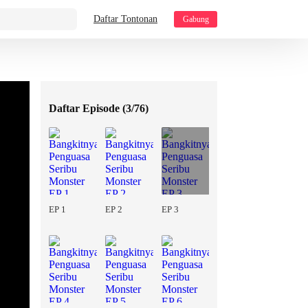
Daftar Tontonan
Gabung
Daftar Episode (
3/76
)
EP 1
EP 2
EP 3