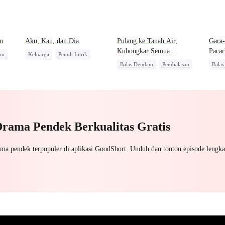
n
Aku, Kau, dan Dia
Pulang ke Tanah Air,
Gara-
Kubongkar Semua
Paca
am
Keluarga
Penuh Intrik
Kebohongan Istriku
Balas Dendam
Pembalasan
Bala
Pewaris Wanita
Dominan
Pemb
san
ataan
Drama Pendek Berkualitas Gratis
ama pendek terpopuler di aplikasi GoodShort. Unduh dan tonton episode lengka