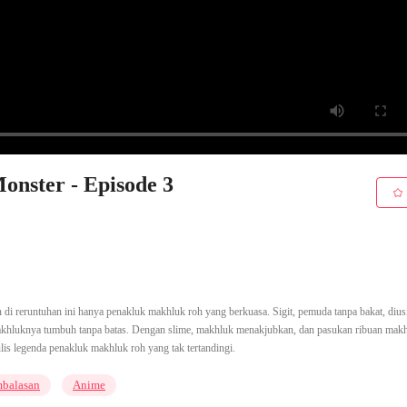
onster - Episode 3
di reruntuhan ini hanya penakluk makhluk roh yang berkuasa. Sigit, pemuda tanpa bakat, dius
khluknya tumbuh tanpa batas. Dengan slime, makhluk menakjubkan, dan pasukan ribuan makh
s legenda penakluk makhluk roh yang tak tertandingi.
balasan
Anime