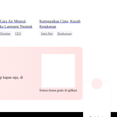
EP 22
EP 23
EP 24
Gara Air Mineral,
Kutinggalkan Cinta, Kuraih
rku Langsung Ngamuk
Kesuksesan
s Dendam
CEO
Sakit Hati
Reinkarnasi
alasan
Balas Dendam
CEO
Cinta dan Benci
EP 25
EP 26
EP 27
p kapan saja, di
Tonton drama gratis di aplikasi
EP 28
EP 29
EP 30