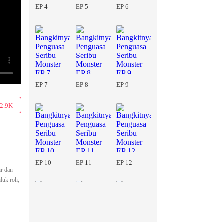
EP 4
EP 5
EP 6
EP 7
EP 8
EP 9
2.9K
EP 10
EP 11
EP 12
ir dan
luk roh,