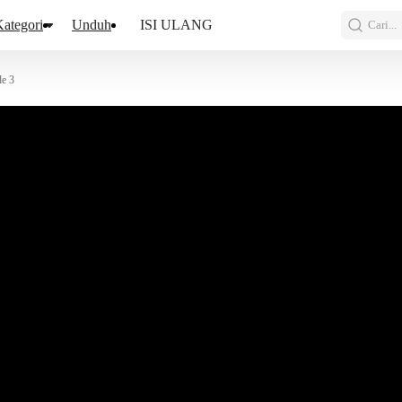
ategori
Unduh
ISI ULANG
Cari...
de 3