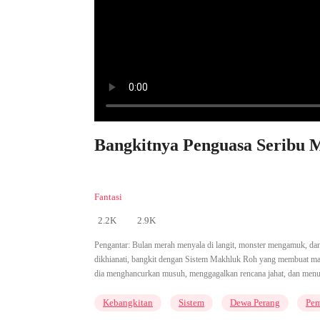
Bangkitnya Penguasa Seribu M
Fantasi
2.2K
2.9K
Pengantar:
Bulan merah menyala di langit, monster mengamuk, dan 
dikhianati, bangkit dengan Sistem Makhluk Roh yang membuat ma
dia menghancurkan musuh, menggagalkan rencana jahat, dan menuli
Kebangkitan
Sistem
Dewa Perang
Pem