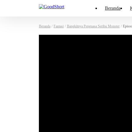
Beranda
K
Beranda
/
Fantasi
/
Bangkitnya Penguasa Seribu Monster
/
Episo