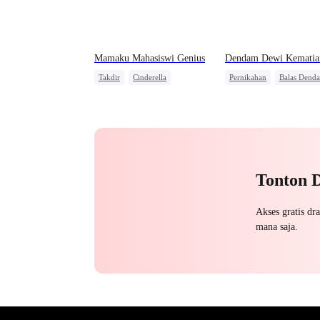
Mamaku Mahasiswi Genius
Dendam Dewi Kematia
Takdir
Cinderella
Pernikahan
Balas Dend
Salah Paham
Anime
Identitas Tersembunyi
Pewaris Wanita
Pembala
Cinta Diam-diam Jadi Keny
Tonton 
Akses gratis dr
mana saja.