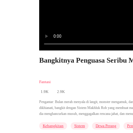
Bangkitnya Penguasa Seribu M
Fantasi
1.9K
2.9K
Pengantar:
Bulan merah menyala di langit, monster mengamuk, dan 
dikhianati, bangkit dengan Sistem Makhluk Roh yang membuat ma
dia menghancurkan musuh, menggagalkan rencana jahat, dan menuli
Kebangkitan
Sistem
Dewa Perang
Pem