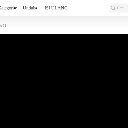
ategori
Unduh
ISI ULANG
Cari...
de 11