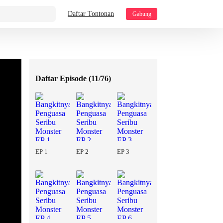
Daftar Tontonan
Gabung
Daftar Episode (
11/76
)
EP 1
EP 2
EP 3