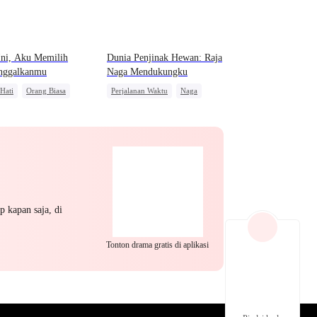
EP 22
EP 23
EP 24
Ini, Aku Memilih
Dunia Penjinak Hewan: Raja
nggalkanmu
Naga Mendukungku
 Hati
Orang Biasa
Perjalanan Waktu
Naga
salan
Konflik Keluarga dan Negara
Anime
EP 25
EP 26
EP 27
p kapan saja, di
Tonton drama gratis di aplikasi
EP 28
EP 29
EP 30