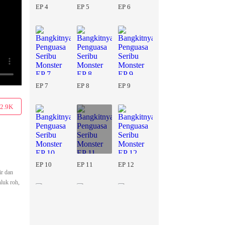
EP 4
EP 5
EP 6
EP 7
EP 8
EP 9
2.9K
EP 10
EP 11
EP 12
ir dan
luk roh,