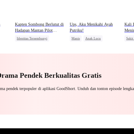
a
Kapten Sombong Berlutut di
Ups, Aku Menikahi Ayah
Kali 
Hadapan Mantan Pilot
Putriku!
Meni
Legendaris
Identitas Tersembunyi
Manis
Anak Lucu
Sakit
Pembalasan
Wanita Kuat
Penye
Pahlawan Kembali
Cinta Satu Malam
Kebangkitan
Pewaris Wanita
Nikah Kontrak
Saling Kejar
Drama Pendek Berkualitas Gratis
ama pendek terpopuler di aplikasi GoodShort. Unduh dan tonton episode lengka