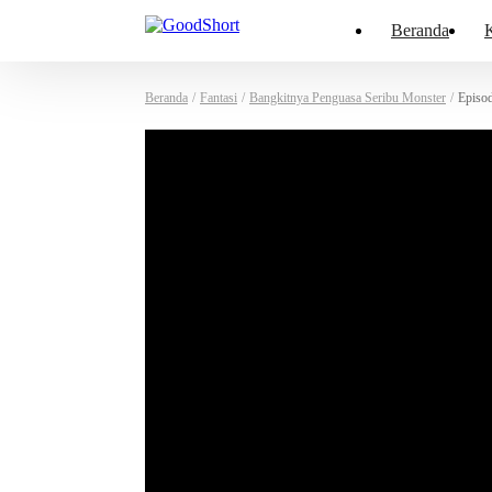
Beranda
K
Beranda
/
Fantasi
/
Bangkitnya Penguasa Seribu Monster
/
Episo