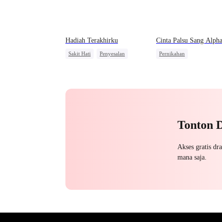
Hadiah Terakhirku
Cinta Palsu Sang Alph
Sakit Hati
Penyesalan
Pernikahan
Alpha
Pewaris Asli dan Palsu
Manusia Serigala
Penyesalan
Menghukum Mantan Jahat
Tonton 
Akses gratis dr
mana saja.