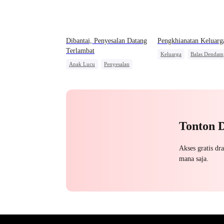
Dibantai, Penyesalan Datang
Pengkhianatan Keluarg
Terlambat
Keluarga
Balas Dendam
Anak Lucu
Penyesalan
Manusia Serigala
Benci
Penuh Intrik
Sakit Hati
Salah Paham
Penyesala
Salah Paham
Keluarga
Tonton 
Akses gratis dr
mana saja.