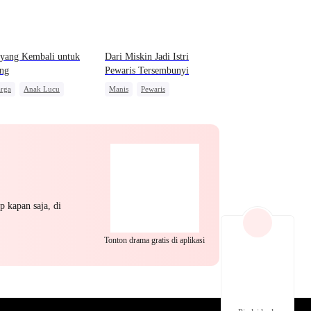
EP 22
EP 23
EP 24
 yang Kembali untuk
Dari Miskin Jadi Istri
ng
Pewaris Tersembunyi
arga
Anak Lucu
Manis
Pewaris
a Kuat
Pasangan Kuat
Identitas Tersembunyi
ngkitan
Nikah Kilat
Dewasa Muda
EP 25
EP 26
EP 27
p kapan saja, di
Tonton drama gratis di aplikasi
EP 28
EP 29
EP 30