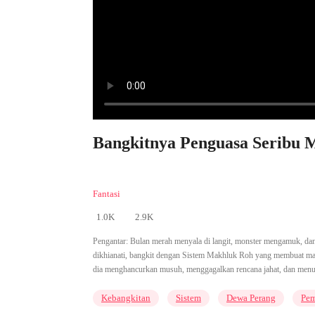
Bangkitnya Penguasa Seribu M
Fantasi
1.0K
2.9K
Pengantar:
Bulan merah menyala di langit, monster mengamuk, dan 
dikhianati, bangkit dengan Sistem Makhluk Roh yang membuat ma
dia menghancurkan musuh, menggagalkan rencana jahat, dan menuli
Kebangkitan
Sistem
Dewa Perang
Pem