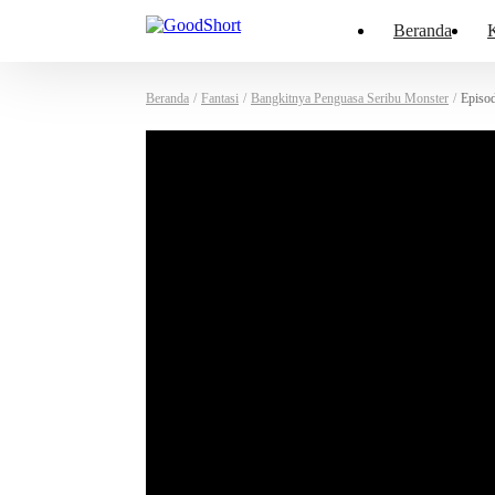
Beranda
K
Beranda
/
Fantasi
/
Bangkitnya Penguasa Seribu Monster
/
Episo