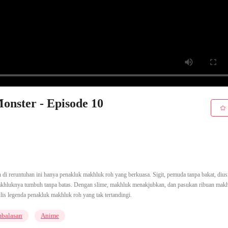
onster - Episode 10
di reruntuhan ini hanya penakluk makhluk roh yang berkuasa. Sigit, pemuda tanpa bakat, dius
khluknya tumbuh tanpa batas. Dengan slime, makhluk menakjubkan, dan pasukan ribuan makh
s legenda penakluk makhluk roh yang tak tertandingi.
balasan
Anime