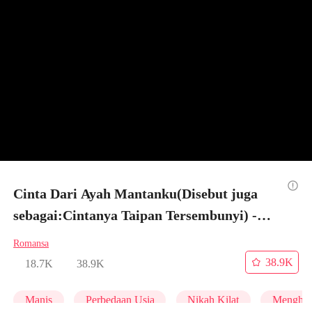
Cinta Dari Ayah Mantanku(Disebut juga
sebagai:Cintanya Taipan Tersembunyi) -
Episode 31
Romansa
38.9K
18.7K
38.9K
Manis
Perbedaan Usia
Nikah Kilat
Menghuk