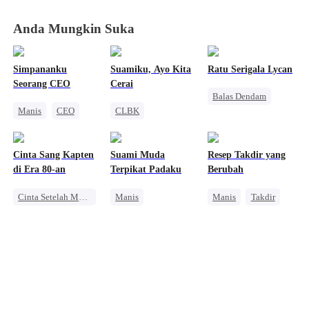
Anda Mungkin Suka
Simpananku
Suamiku, Ayo Kita
Ratu Serigala Lycan
Seorang CEO
Cerai
Balas Dendam
Manis
CEO
CLBK
Alpha
Cinta Satu Malam
Pewaris Wanita
Manusia Serigala
Perceraian
Pahlawan Kembali
Cinta Sang Kapten
Suami Muda
Resep Takdir yang
Menghukum Mantan Jahat
di Era 80-an
Terpikat Padaku
Berubah
Cinta Setelah Menikah
Manis
Manis
Takdir
Perjalanan Waktu
Identitas Tersembunyi
CEO
Pernikahan
CEO
Dewa Masak
Wanita Kuat
Pewaris Wanita
Cinta Diam-diam Jadi Kenyataan
Amnesia
Cinta Diam-diam Jadi Kenyataan