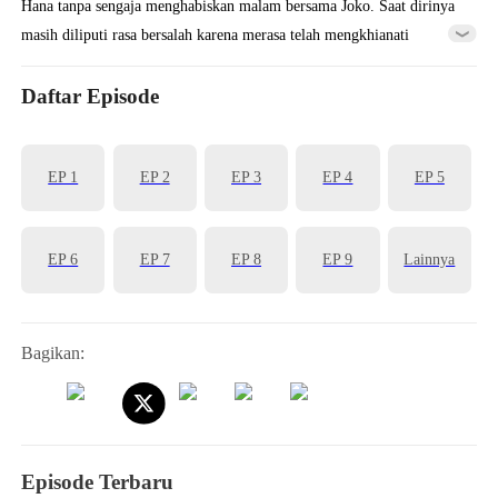
Hana tanpa sengaja menghabiskan malam bersama Joko. Saat dirinya
masih diliputi rasa bersalah karena merasa telah mengkhianati
pacarnya, tak disangka pacarnya malah lebih dulu berselingkuh
dengan sahabatnya sendiri. Setelah mengetahui kebenaran itu, Hana
Daftar Episode
pun menikah dengan Joko, karena marah dan kecewa. Tak disangka,
ternyata pria itu adalah...
EP 1
EP 2
EP 3
EP 4
EP 5
EP 6
EP 7
EP 8
EP 9
Lainnya
Bagikan:
Episode Terbaru