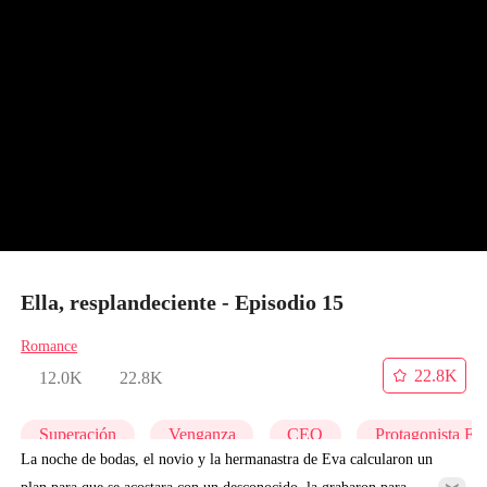
Ella, resplandeciente - Episodio 15
Romance
22.8K
12.0K
22.8K
Superación
Venganza
CEO
Protagonista Fe
La noche de bodas, el novio y la hermanastra de Eva calcularon un
plan para que se acostara con un desconocido, la grabaron para