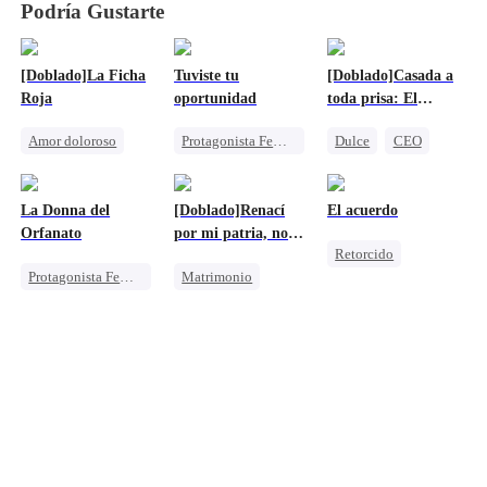
Podría Gustarte
[Doblado]La Ficha
Tuviste tu
[Doblado]Casada a
Roja
oportunidad
toda prisa: El
magnate se enamora
Amor doloroso
Protagonista Femenina Fuerte
Dulce
CEO
de mí
Redención
Persiguiendo el amor
Matrimonio Relámpago
Castigar al malvado ex
Familia
Amor Después Del Matrimonio
La Donna del
[Doblado]Renací
El acuerdo
Lamento
CEO
Lamento
Orfanato
por mi patria, no
Retorcido
por él
Protagonista Femenina Fuerte
Matrimonio
Mafia
Identificación Errónea
Reencarnación
Matrimonio Por Contrato
Familia
Amor doloroso
Heredera
Protagonista Femenina Fuerte
Persiguiendo el amor