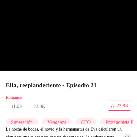
Ella, resplandeciente - Episodio 21
Romance
22.8K
11.0K
22.8K
Superación
Venganza
CEO
Protagonista Fe
La noche de bodas, el novio y la hermanastra de Eva calcularon un
plan para que se acostara con un desconocido, la grabaron para