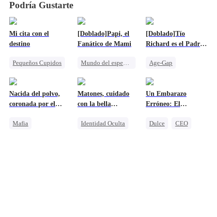
Podría Gustarte
Mi cita con el
[Doblado]Papi, el
[Doblado]Tío
destino
Fanático de Mami
Richard es el Padre
de Mi Bebé
Pequeños Cupidos
Mundo del espectáculo
Age-Gap
Dulce
Reunión
Dulce
Reencarnación
Destinado
Bebés Lindos
Dulce
CEO
Nacida del polvo,
Matones, cuidado
Un Embarazo
Bebés Lindos
Pequeños Cupidos
Embarazada
coronada por el
con la bella
Erróneo: El
poder
multimillonaria
Presidente que Llega
Mafia
Identidad Oculta
Dulce
CEO
a mi Vida
Venganza
Heredera
Persiguiendo el amor
Protagonista Femenina Fuerte
Acoso Escolar
Contraataque
Contraataque