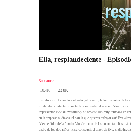
Ella, resplandeciente - Episodi
Romance
10.4K
22.8K
Introducción:
La noche de bodas, el novio y la hermanastra de Eva 
infidelidad e intentaron matarla para estafar al seguro. Ahora, cin
impresentable de su exmarido y su amante son muy famosos en Intern
en la empresa audiovisual con la que quieren trabajar está Eva al 
Alex, el líder de la familia Morales, una de las cuatro familias más
padre de los dos niños. Para conseguir el amor de Eva, el distingui