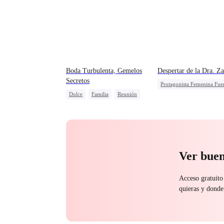
Boda Turbulenta, Gemelos
Despertar de la Dra. Z
Secretos
Protagonista Femenina Fue
Dulce
Familia
Reunión
Matrimonio
Traición
Bebés Lindos
CEO
Divorcio
Pequeños Cupidos
Castigar al malvado ex
Ver buen
Acceso gratuito
quieras y donde