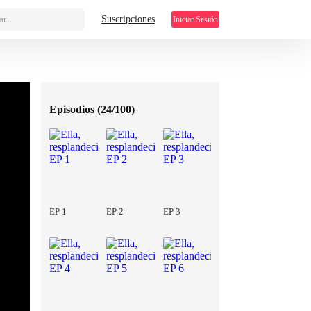
r...
Suscripciones
Iniciar Sesión
Episodios (
24/100
)
EP 1
EP 2
EP 3