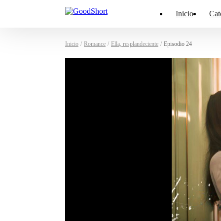
Inicio
Cat
Inicio
/
Romance
/
Ella, resplandeciente
/
Episodio 24