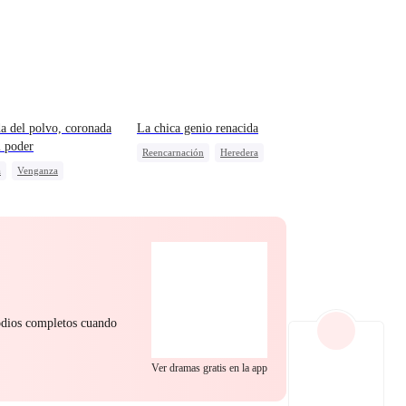
EP 22
EP 23
EP 24
a del polvo, coronada
La chica genio renacida
l poder
Reencarnación
Heredera
a
Venganza
Heredera real y falso
gonista Femenina Fuerte
Castigar al malvado ex
EP 25
EP 26
EP 27
aataque
Lamento
sodios completos cuando
EP 28
EP 29
EP 30
Ver dramas gratis en la app