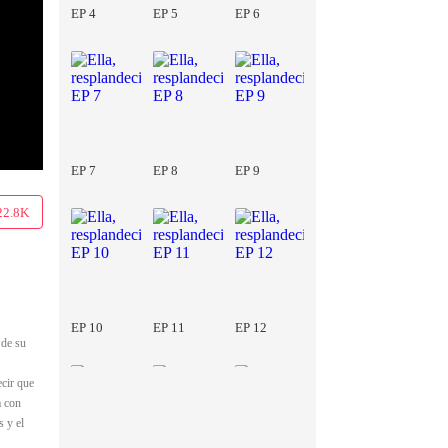
EP 4
EP 5
EP 6
EP 7
EP 8
EP 9
22.8K
EP 10
EP 11
EP 12
 de su
ecir que
a con
s y el