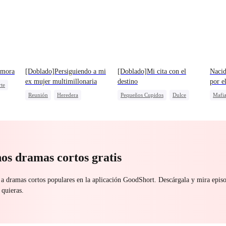
amora
[Doblado]Persiguiendo a mi
[Doblado]Mi cita con el
Nacid
ex mujer multimillonaria
destino
por e
rte
Reunión
Heredera
Pequeños Cupidos
Dulce
Mafi
Malententido
Destinado
Bebés Lindos
Prota
Contr
os dramas cortos gratis
 a dramas cortos populares en la aplicación GoodShort. Descárgala y mira epi
 quieras.