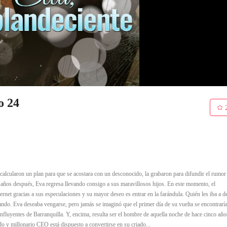
o 24
calcularon un plan para que se acostara con un desconocido, la grabaron para difundir el rumor
co años después, Eva regresa llevando consigo a sus maravillosos hijos. En este momento, el
et gracias a sus especulaciones y su mayor deseo es entrar en la farándula. Quién les iba a d
mando. Eva deseaba vengarse, pero jamás se imaginó que el primer día de su vuelta se encontrarí
 influyentes de Barranquilla. Y, encima, resulta ser el hombre de aquella noche de hace cinco año
do y millonario CEO está dispuesto a convertirse en su criado...