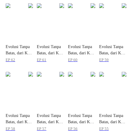
Evolusi Tanpa
Evolusi Tanpa
Evolusi Tanpa
Evolusi Tanpa
Batas, dari Kutu
Batas, dari Kutu
Batas, dari Kutu
Batas, dari Kutu
Menjadi Dewa
Menjadi Dewa
Menjadi Dewa
Menjadi Dewa
EP
62
EP
61
EP
60
EP
59
Evolusi Tanpa
Evolusi Tanpa
Evolusi Tanpa
Evolusi Tanpa
Batas, dari Kutu
Batas, dari Kutu
Batas, dari Kutu
Batas, dari Kutu
Menjadi Dewa
Menjadi Dewa
Menjadi Dewa
Menjadi Dewa
EP
58
EP
57
EP
56
EP
55