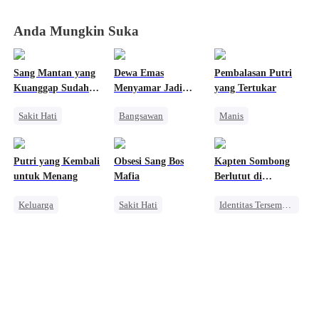
Anda Mungkin Suka
Sang Mantan yang
Dewa Emas
Pembalasan Putri
Kuanggap Sudah
Menyamar Jadi
yang Tertukar
Tiada
Penjaga
Sakit Hati
Bangsawan
Manis
CLBK
Takdir
Pembalasan
Bangsawan
Anak Lucu
Fantasi Timur
Saling Kejar
Putri yang Kembali
Obsesi Sang Bos
Kapten Sombong
Salah Paham
untuk Menang
Mafia
Berlutut di
Saling Kejar
Hadapan Mantan
Keluarga
Sakit Hati
Identitas Tersembunyi
Pilot Legendaris
Anak Lucu
Mafia
Pembalasan
Wanita Kuat
Penyesalan
Pahlawan Kembali
Pasangan Kuat
Mengejar Istri
Kebangkitan
Kebangkitan
Pewaris Wanita