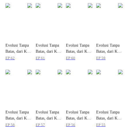
Evolusi Tanpa
Evolusi Tanpa
Evolusi Tanpa
Evolusi Tanpa
Batas, dari Kutu
Batas, dari Kutu
Batas, dari Kutu
Batas, dari Kutu
Menjadi Dewa
Menjadi Dewa
Menjadi Dewa
Menjadi Dewa
EP
62
EP
61
EP
60
EP
59
Evolusi Tanpa
Evolusi Tanpa
Evolusi Tanpa
Evolusi Tanpa
Batas, dari Kutu
Batas, dari Kutu
Batas, dari Kutu
Batas, dari Kutu
Menjadi Dewa
Menjadi Dewa
Menjadi Dewa
Menjadi Dewa
EP
58
EP
57
EP
56
EP
55