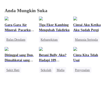
Anda Mungkin Suka
Gara-Gara Air
Tiga Ekor Kambing
Cintai Aku Ketika
Mineral, Pacarku
Mengubah Takdirku
Aku Sudah Pergi
Langsung Ngamuk
Balas Dendam
Kebangkitan
Manusia Serigala
CEO
Wanita Kuat
Penyesalan
Pembalasan
Pembalasan
Sakit Hati
Ditinggal sang Don,
Berani Bully Aku?
Cinta Kita Telah
Pengkhianatan
Dimahkotai sang
Hadapi 109
Usai
Salah Paham
Mafia
Kakakku!
Sakit Hati
Sekolah
Mafia
Penyesalan
Mafia
Keluarga
Mengejar Istri
Penyesalan
Pernikahan
Mengejar Istri
Perceraian
CEO
Sakit Hati