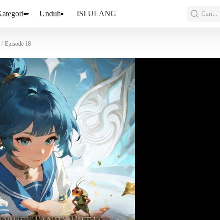
ategori
Unduh
ISI ULANG
Cari...
/
Episode 18