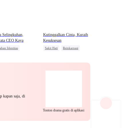
EP 22
EP 23
EP 24
a Selingkuhan,
Kutinggalkan Cinta, Kuraih
yata CEO Kaya
Kesuksesan
ahan Identitas
Sakit Hati
Reinkarnasi
Wanita
Keluarga
Balas Dendam
CEO
ner
CEO
Cinta dan Benci
EP 25
EP 26
EP 27
p kapan saja, di
EP 28
EP 29
EP 30
Tonton drama gratis di aplikasi