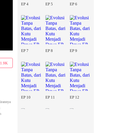
EP 4
EP 5
EP 6
EP 7
EP 8
EP 9
1.9K
EP 10
EP 11
EP 12
dirannya
i
n