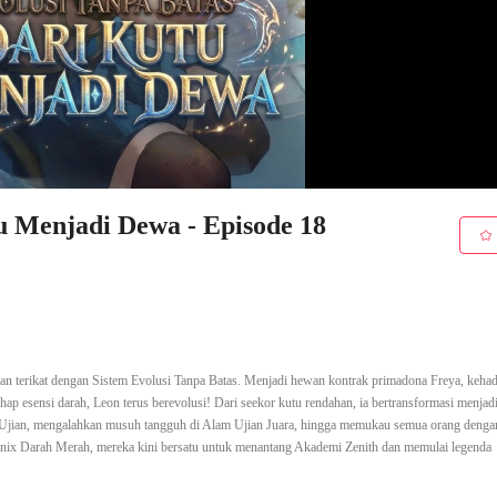
u Menjadi Dewa - Episode 18
dan terikat dengan Sistem Evolusi Tanpa Batas. Menjadi hewan kontrak primadona Freya, keha
 esensi darah, Leon terus berevolusi! Dari seekor kutu rendahan, ia bertransformasi menjad
Ujian, mengalahkan musuh tangguh di Alam Ujian Juara, hingga memukau semua orang denga
nix Darah Merah, mereka kini bersatu untuk menantang Akademi Zenith dan memulai legenda