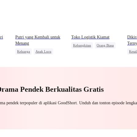
ri
Putri yang Kembali untuk
Toko Logistik Kiamat
Dikir
Menang
Tern
Kebangkitan
Orang Biasa
Keluarga
Anak Lucu
Kesal
Pembalasan
n
Wanita Kuat
Pasangan Kuat
CEO 
Kebangkitan
Miliu
Drama Pendek Berkualitas Gratis
ama pendek terpopuler di aplikasi GoodShort. Unduh dan tonton episode lengka