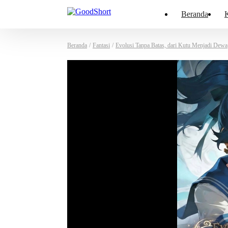
Beranda
K
Beranda
/
Fantasi
/
Evolusi Tanpa Batas, dari Kutu Menjadi Dewa