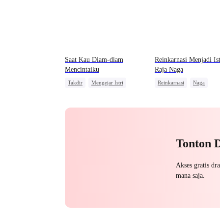
Saat Kau Diam-diam
Reinkarnasi Menjadi Ist
Mencintaiku
Raja Naga
Takdir
Mengejar Istri
Reinkarnasi
Naga
Pewaris Wanita
Kebangkitan
Pembalasa
Penyesalan
Tonton 
Akses gratis dr
mana saja.