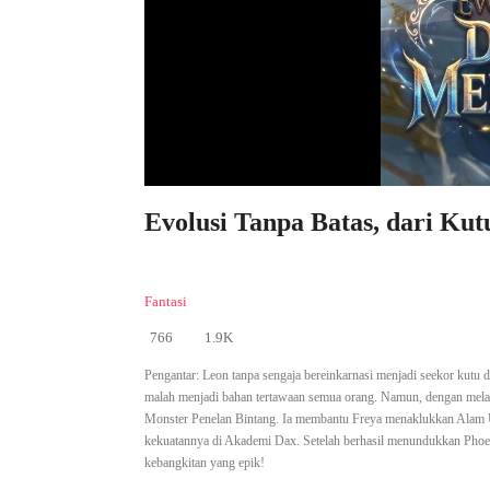
Evolusi Tanpa Batas, dari Kut
Fantasi
766
1.9K
Pengantar:
Leon tanpa sengaja bereinkarnasi menjadi seekor kutu 
malah menjadi bahan tertawaan semua orang. Namun, dengan melahap
Monster Penelan Bintang. Ia membantu Freya menaklukkan Alam 
kekuatannya di Akademi Dax. Setelah berhasil menundukkan Phoe
kebangkitan yang epik!