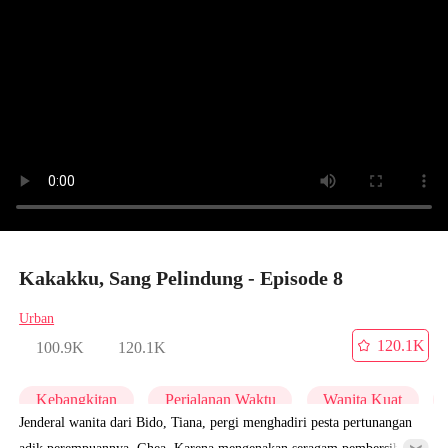
Kakakku, Sang Pelindung - Episode 8
Urban
120.1K
100.9K
120.1K
Kebangkitan
Perjalanan Waktu
Wanita Kuat
Jenderal wanita dari Bido, Tiana, pergi menghadiri pesta pertunangan
adik perempuannya, Ghea. Karena mengenakan seragam pembersih