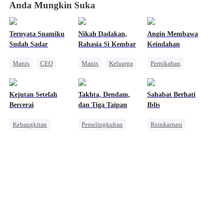
Anda Mungkin Suka
Ternyata Suamiku
Nikah Dadakan,
Angin Membawa
Sudah Sadar
Rahasia Si Kembar
Keindahan
Manis
CEO
Manis
Keluarga
Pernikahan
Cinta Setelah Menikah
CLBK
Wanita Kuat
Romansa Usia Dewasa
Anak Lucu
Pembalasan
Kejutan Setelah
Takhta, Dendam,
Sahabat Berhati
CEO
Menghukum Mantan Jahat
Bercerai
dan Tiga Taipan
Iblis
Dibantu Bayi Lucu
Kebangkitan
Perselingkuhan
Reinkarnasi
Wanita Kuat
Pembalasan
Menghukum Mantan Jahat
Perceraian
Disayangi Semua
Pewaris Wanita
Balas Dendam
Keluarga
Kesalahan Identitas
Menghukum Mantan Jahat