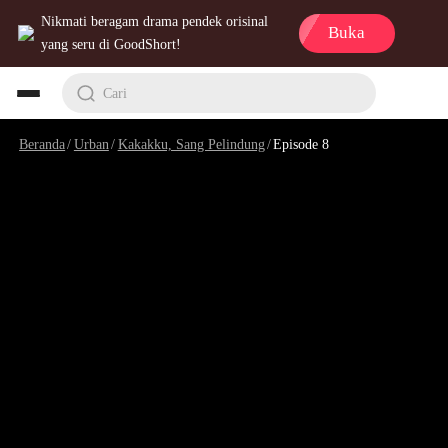
Nikmati beragam drama pendek orisinal
Buka
yang seru di GoodShort!
Cari
Beranda
/
Urban
/
Kakakku, Sang Pelindung
/
Episode 8