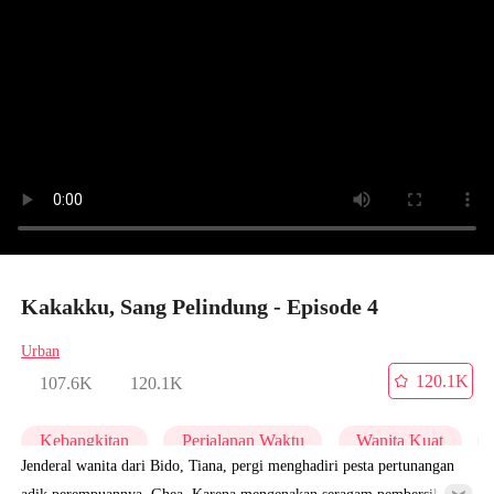
Kakakku, Sang Pelindung - Episode 4
Urban
120.1K
107.6K
120.1K
Kebangkitan
Perjalanan Waktu
Wanita Kuat
Jenderal wanita dari Bido, Tiana, pergi menghadiri pesta pertunangan
adik perempuannya, Ghea. Karena mengenakan seragam pembersih