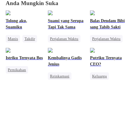
Anda Mungkin Suka
Tolong aku,
Suami yang Serupa
Balas Dendam Bibi
Suamiku
Tapi Tak Sama
sang Tabib Sakti
Manis
Takdir
Perjalanan Waktu
Perjalanan Waktu
CEO
Cinderella
Wanita Kuat
Sejarah
Kehamilan
Pembalasan
Dokter Ajaib
Istriku Ternyata Bos
Kembalinya Gadis
Putriku Ternyata
Wanita Kuat
Jenius
CEO?
Pernikahan
Intrik Istana
Reinkarnasi
Keluarga
Identitas Tersembunyi
Pewaris Wanita
Balas Dendam
CEO
Pewaris Asli dan Palsu
Wanita Kuat
Wanita Kuat
Menghukum Mantan Jahat
Mencari Keluarga
Pembalasan
Penyesalan
Pahlawan Kembali