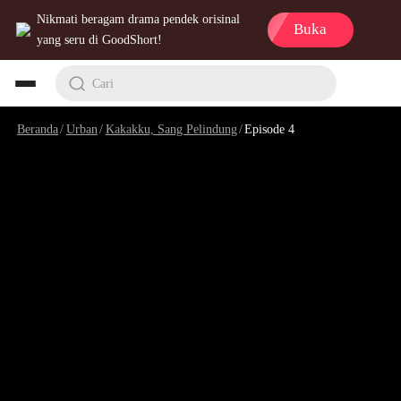
Nikmati beragam drama pendek orisinal
Buka
yang seru di GoodShort!
Cari
Beranda
/
Urban
/
Kakakku, Sang Pelindung
/
Episode 4