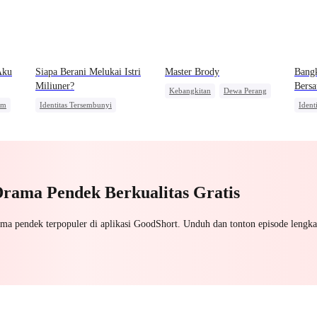
Aku
Siapa Berani Melukai Istri
Master Brody
Bangk
Miliuner?
Bersa
Kebangkitan
Dewa Perang
am
Identitas Tersembunyi
Ident
Amnesia
ita
Dominan
Pahlawan Kembali
Keba
Identitas Tersembunyi
Pahl
Pahlawan Kembali
Drama Pendek Berkualitas Gratis
ama pendek terpopuler di aplikasi GoodShort. Unduh dan tonton episode lengka