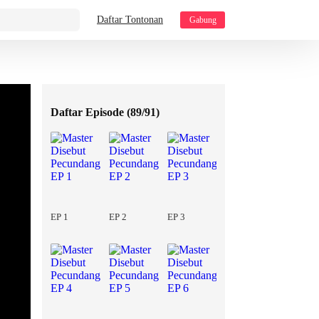
Daftar Tontonan
Gabung
Daftar Episode (
89/91
)
EP 1
EP 2
EP 3