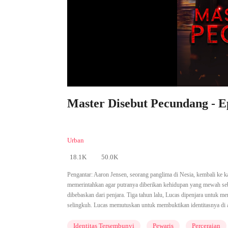
Master Disebut Pecundang - E
Urban
18.1K
50.0K
Pengantar:
Aaron Jensen, seorang panglima di Nesia, kembali ke k
memerintahkan agar putranya diberikan kehidupan yang mewah seba
dibebaskan dari penjara. Tiga tahun lalu, Lucas dipenjara untuk men
selingkuh. Lucas memutuskan untuk membuktikan identitasnya di a
Identitas Tersembunyi
Pewaris
Perceraian