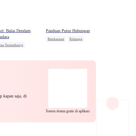
EP 22
EP 23
EP 24
it: Balas Dendam
Panduan Putus Hubungan
udara
Reinkarnasi
Keluarga
itas Tersembunyi
Dominan
Anak Ajaib
ngkitan
Dominan
Pembalasan
awan Kembali
Amnesia
EP 25
EP 26
EP 27
p kapan saja, di
Tonton drama gratis di aplikasi
EP 28
EP 29
EP 30