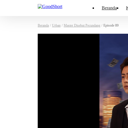
Beranda
K
Beranda
/
Urban
/
Master Disebut Pecundang
/
Episode 89