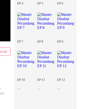
EP 4
EP 5
EP 6
EP 7
EP 8
EP 9
50.0K
EP 10
EP 11
EP 12
u
inya