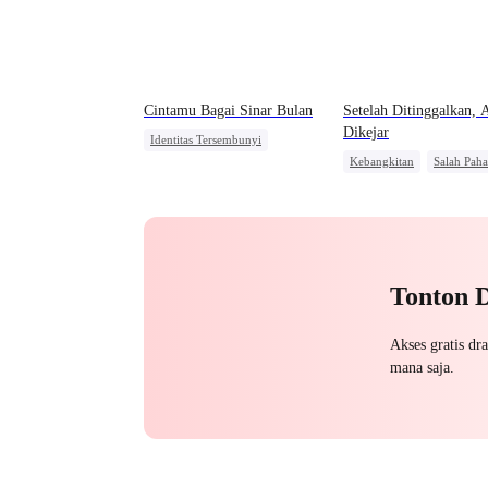
Cintamu Bagai Sinar Bulan
Setelah Ditinggalkan, 
Dikejar
Identitas Tersembunyi
Kebangkitan
Salah Pah
Manis
CEO
Penyesalan
Pewaris Wan
Teman Masa Kecil
Teman Masa Kecil
Pembalasan
Tonton 
Akses gratis dr
mana saja.