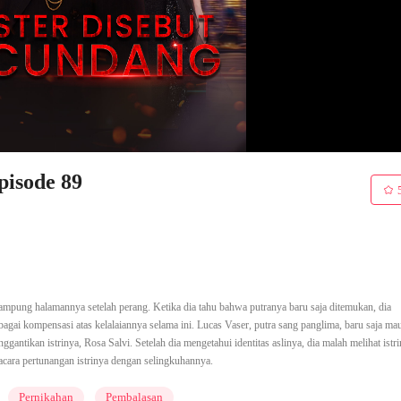
pisode 89
ampung halamannya setelah perang. Ketika dia tahu bahwa putranya baru saja ditemukan, dia
gai kompensasi atas kelalaiannya selama ini. Lucas Vaser, putra sang panglima, baru saja ma
ggantikan istrinya, Rosa Salvi. Setelah dia mengetahui identitas aslinya, dia malah melihat istr
cara pertunangan istrinya dengan selingkuhannya.
Pernikahan
Pembalasan