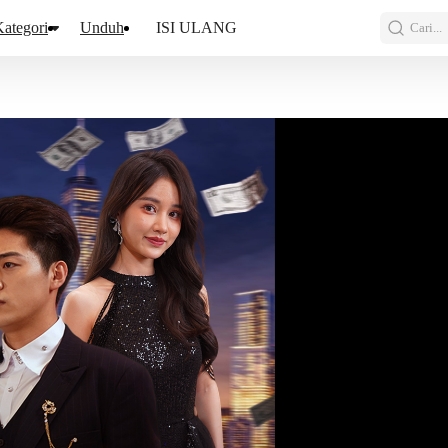
ategori
Unduh
ISI ULANG
Cari...