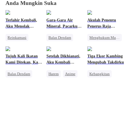
Anda Mungkin Suka
Terlahir Kembali,
Gara-Gara Air
Akulah Penentu
Aku Menolak
Mineral, Pacarku
Penerus Raja
Menjadi Istri Mayor
Langsung Ngamuk
Neraka
Reinkarnasi
Balas Dendam
Menghukum Mantan Jahat
Wanita Kuat
CEO
Pasangan Kuat
Penyesalan
Pembalasan
Identitas Tersembunyi
Tujuh Kali Ikatan
Setelah Dikhianati,
Tiga Ekor Kambing
Mengejar Istri
Pewaris Wanita
Kami Ditekan, Kali
Aku Kembali
Mengubah Takdirku
Kebangkitan
Manis
Kedelapan Aku
Dimanjai
Balas Dendam
Harem
Anime
Kebangkitan
Melepaskannya
Manusia Serigala
Wanita Kuat
Wanita Kuat
Penyesalan
Takdir
Pembalasan