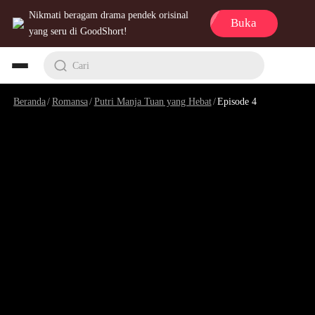
Nikmati beragam drama pendek orisinal
Buka
yang seru di GoodShort!
Cari
Beranda
/
Romansa
/
Putri Manja Tuan yang Hebat
/
Episode 4