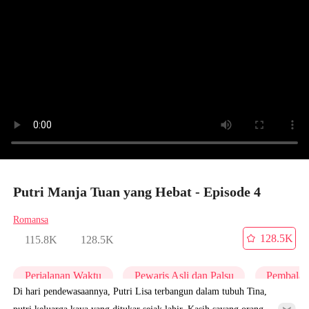
Putri Manja Tuan yang Hebat - Episode 4
Romansa
128.5K
115.8K
128.5K
Perjalanan Waktu
Pewaris Asli dan Palsu
Pembalas
Di hari pendewasaannya, Putri Lisa terbangun dalam tubuh Tina,
putri keluarga kaya yang ditukar sejak lahir. Kasih sayang orang