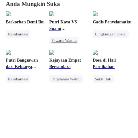
Anda Mungkin Suka
Berkorban Demi Ibu
Putri Kaya VS
Gadis Penyelamatku
Suami
Reinkarnasi
Lingkungan Sosial
Pembunuhnya
Pewaris Wanita
Wanita Kuat
Cinderella
CEO
Balas Dendam
Kesalahan Identitas
Kesalahan Identitas
Wanita Kuat
Lingkungan Sosial
Putri Bangsawan
Kejayaan Empat
Dosa di Hari
Pembalasan
dari Keluarga
Bersaudara
Pernikahan
Menghukum Mantan Jahat
Jenderal
Reinkarnasi
Perjalanan Waktu
Sakit Hati
Dewa Perang Wanita
Kebangkitan
Pernikahan
Pembalasan
Wanita Kuat
Keluarga
Menghukum Mantan Jahat
Mencari Keluarga
Anak Lucu
Kebangkitan
Pembalasan