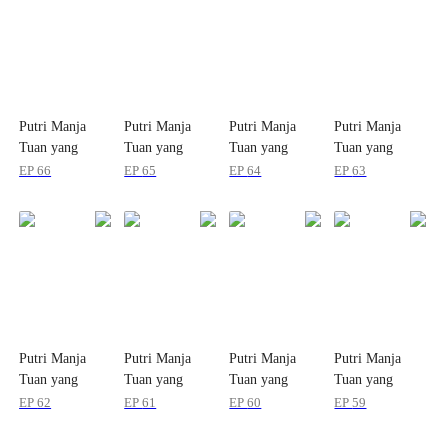
Putri Manja
Putri Manja
Putri Manja
Putri Manja
Tuan yang
Tuan yang
Tuan yang
Tuan yang
Hebat
Hebat
Hebat
Hebat
EP
66
EP
65
EP
64
EP
63
Putri Manja
Putri Manja
Putri Manja
Putri Manja
Tuan yang
Tuan yang
Tuan yang
Tuan yang
Hebat
Hebat
Hebat
Hebat
EP
62
EP
61
EP
60
EP
59